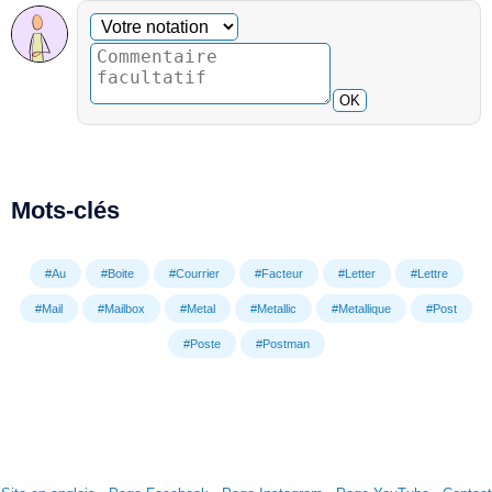
Commentaire facultatif
Votre notation
OK
Mots-clés
#Au
#Boite
#Courrier
#Facteur
#Letter
#Lettre
#Mail
#Mailbox
#Metal
#Metallic
#Metallique
#Post
#Poste
#Postman