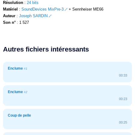
Résolution
:
24 bits
Matériel
:
SoundDevices MixPre-3
+ Sennheiser ME66
Auteur
:
Joseph SARDIN
Son n°
: 1 527
Autres fichiers intéressants
Enclume
#1
00:33
Enclume
#2
00:23
Coup de pelle
00:25