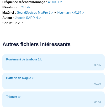
Fréquence d'échantillonnage
:
48 000 Hz
Résolution
:
24 bits
Matériel
:
SoundDevices MixPre-3
+
Neumann KM184
Auteur
:
Joseph SARDIN
Son n°
: 2 257
Autres fichiers intéressants
Roulement de tambour 1 L
00:05
Batterie de blague
#1
00:05
Triangle
#3
00:06