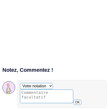
Notez, Commentez !
Commentaire facultatif
Votre notation
OK