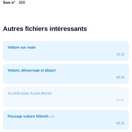
Son n°
: 600
Autres fichiers intéressants
Voiture sur route
01:11
Voiture, démarrage et départ
00:24
Accélération Aston Martin
00:07
Passage voiture 50km/h
#12
00:15