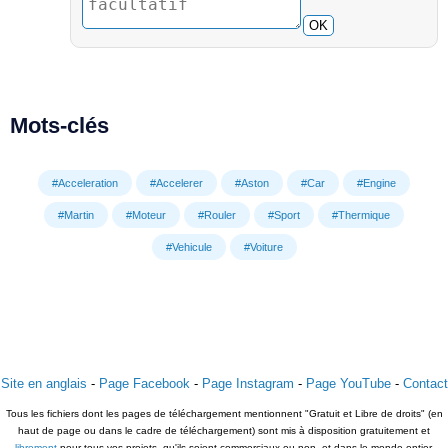
OK
Mots-clés
#Acceleration
#Accelerer
#Aston
#Car
#Engine
#Martin
#Moteur
#Rouler
#Sport
#Thermique
#Vehicule
#Voiture
Site en anglais
-
Page Facebook
-
Page Instagram
-
Page YouTube
-
Contact
Tous les fichiers dont les pages de téléchargement mentionnent "Gratuit et Libre de droits" (en
haut de page ou dans le cadre de téléchargement) sont mis à disposition gratuitement et
librement
pour tous vos projets, qu'ils soient commerciaux ou non, et dans le monde entier.