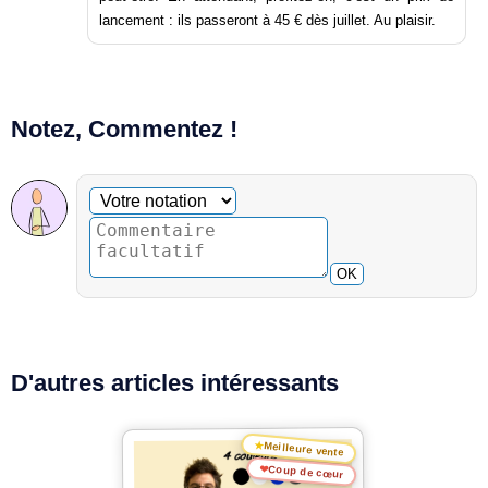
lancement : ils passeront à 45 € dès juillet. Au plaisir.
Notez, Commentez !
Commentaire facultatif
Votre notation
OK
D'autres articles intéressants
★
Meilleure vente
❤
Coup de cœur