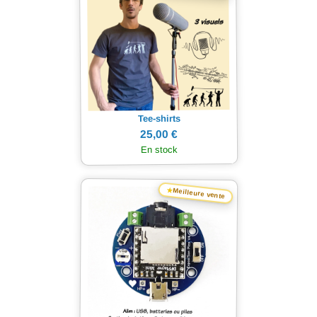
Tee-shirts
25,00 €
En stock
★
Meilleure vente