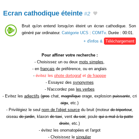
Ecran cathodique éteinte
#2
Bruit qu'on entend lorsqu'on éteint un écran cathodique. Son
généré par ordinateur.
Catégorie UCS
:
COMTv
. Durée : 00:01.
+ d'infos &
Téléchargement
Pour affiner votre recherche :
- Choisissez un ou deux
mots simples
,
- en
français
de préférence, ou en anglais
-
évitez les
phote dortograf
et
de frapppe
- Essayez des
synonymes
- N'accordez pas
les verbes
- Evitez les
adjectifs
(
gros
chat,
magnifique
orage, explosion
puissante
, cri
aigu
, etc.)
- Privilégiez le seul
nom de l'objet source
du bruit (moteur
de triporteur
,
oiseau
de jardin
, klaxon
de taxi
, vent
du soir
, poule
qui a mal à la patte
droite
, etc.)
- évitez les onomatopées et l'argot
- Choisissez le
singulier