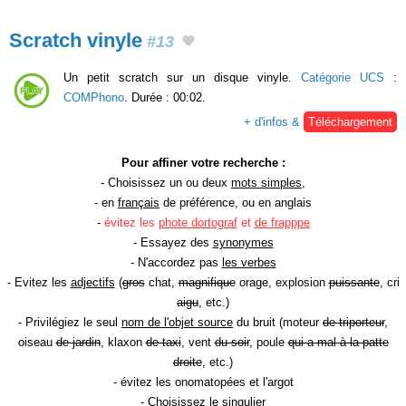
Scratch vinyle
#13
Un petit scratch sur un disque vinyle.
Catégorie UCS
:
COMPhono
. Durée : 00:02.
+ d'infos &
Téléchargement
Pour affiner votre recherche :
- Choisissez un ou deux
mots simples
,
- en
français
de préférence, ou en anglais
-
évitez les
phote dortograf
et
de frapppe
- Essayez des
synonymes
- N'accordez pas
les verbes
- Evitez les
adjectifs
(
gros
chat,
magnifique
orage, explosion
puissante
, cri
aigu
, etc.)
- Privilégiez le seul
nom de l'objet source
du bruit (moteur
de triporteur
,
oiseau
de jardin
, klaxon
de taxi
, vent
du soir
, poule
qui a mal à la patte
droite
, etc.)
- évitez les onomatopées et l'argot
- Choisissez le
singulier