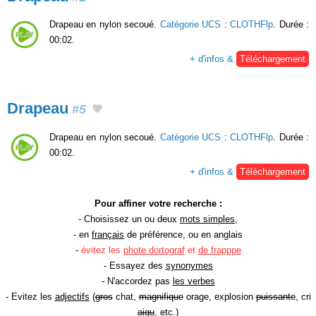
Drapeau en nylon secoué.
Catégorie UCS
:
CLOTHFlp
. Durée :
00:02.
+ d'infos &
Téléchargement
Drapeau
#5
Drapeau en nylon secoué.
Catégorie UCS
:
CLOTHFlp
. Durée :
00:02.
+ d'infos &
Téléchargement
Pour affiner votre recherche :
- Choisissez un ou deux
mots simples
,
- en
français
de préférence, ou en anglais
-
évitez les
phote dortograf
et
de frapppe
- Essayez des
synonymes
- N'accordez pas
les verbes
- Evitez les
adjectifs
(
gros
chat,
magnifique
orage, explosion
puissante
, cri
aigu
, etc.)