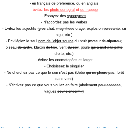
- en
français
de préférence, ou en anglais
-
évitez les
phote dortograf
et
de frapppe
- Essayez des
synonymes
- N'accordez pas
les verbes
- Evitez les
adjectifs
(
gros
chat,
magnifique
orage, explosion
puissante
, cri
aigu
, etc.)
- Privilégiez le seul
nom de l'objet source
du bruit (moteur
de triporteur
,
oiseau
de jardin
, klaxon
de taxi
, vent
du soir
, poule
qui a mal à la patte
droite
, etc.)
- évitez les onomatopées et l'argot
- Choisissez le
singulier
- Ne cherchez pas ce que le son n'est pas (Bébé
qui ne pleure pas
, forêt
sans vent
)
- N'écrivez pas ce que vous voulez en faire (aboiement
pour sonnerie
,
vagues
pour s'endormir
)