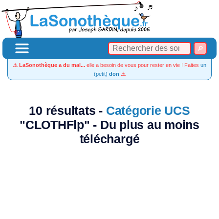
⚠️
LaSonothèque a du mal...
elle a besoin de vous pour rester en vie ! Faites
un
(petit)
don
⚠️
10 résultats -
Catégorie UCS
"CLOTHFlp" - Du plus au moins
téléchargé