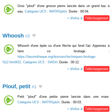
Gros "plouf" d'une grosse pierre lancée dans un grand bac à
eau.
Catégorie UCS
:
WATRSplsh
. Durée : 00:04.
+ d'infos &
Téléchargement
Whoosh
#2
Whoosh d'une épée ou d'une flèche qui fend l'air. Apprenez à
faire ce bruitage :
https://lasonotheque.org/dossiers/techniques-bruitage-
f112.html#22
.
Catégorie UCS
:
SWSH
. Durée : 00:12.
+ d'infos &
Téléchargement
Plouf, petit
#1
Petit "plouf" d'une petite pierre lancée dans une mare.
Catégorie UCS
:
WATRSplsh
. Durée : 00:03.
+ d'infos &
Téléchargement