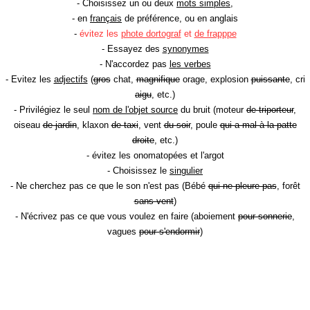
- Choisissez un ou deux
mots simples
,
- en
français
de préférence, ou en anglais
-
évitez les
phote dortograf
et
de frapppe
- Essayez des
synonymes
- N'accordez pas
les verbes
- Evitez les
adjectifs
(
gros
chat,
magnifique
orage, explosion
puissante
, cri
aigu
, etc.)
- Privilégiez le seul
nom de l'objet source
du bruit (moteur
de triporteur
,
oiseau
de jardin
, klaxon
de taxi
, vent
du soir
, poule
qui a mal à la patte
droite
, etc.)
- évitez les onomatopées et l'argot
- Choisissez le
singulier
- Ne cherchez pas ce que le son n'est pas (Bébé
qui ne pleure pas
, forêt
sans vent
)
- N'écrivez pas ce que vous voulez en faire (aboiement
pour sonnerie
,
vagues
pour s'endormir
)