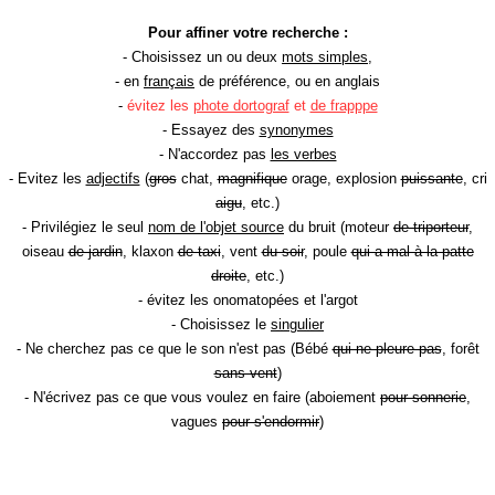
Pour affiner votre recherche :
- Choisissez un ou deux
mots simples
,
- en
français
de préférence, ou en anglais
-
évitez les
phote dortograf
et
de frapppe
- Essayez des
synonymes
- N'accordez pas
les verbes
- Evitez les
adjectifs
(
gros
chat,
magnifique
orage, explosion
puissante
, cri
aigu
, etc.)
- Privilégiez le seul
nom de l'objet source
du bruit (moteur
de triporteur
,
oiseau
de jardin
, klaxon
de taxi
, vent
du soir
, poule
qui a mal à la patte
droite
, etc.)
- évitez les onomatopées et l'argot
- Choisissez le
singulier
- Ne cherchez pas ce que le son n'est pas (Bébé
qui ne pleure pas
, forêt
sans vent
)
- N'écrivez pas ce que vous voulez en faire (aboiement
pour sonnerie
,
vagues
pour s'endormir
)