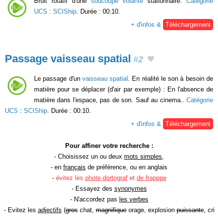
Bruit rotatif d'une
soucoupe volante
stationnaire.
Catégorie
UCS
:
SCIShip
. Durée : 00:10.
+ d'infos &
Téléchargement
Passage vaisseau spatial
#2
Le passage d'un
vaisseau spatial
. En réalité le son à besoin de
matière pour se déplacer (d'air par exemple) : En l'absence de
matière dans l'espace, pas de son. Sauf au cinema..
Catégorie
UCS
:
SCIShip
. Durée : 00:10.
+ d'infos &
Téléchargement
Pour affiner votre recherche :
- Choisissez un ou deux
mots simples
,
- en
français
de préférence, ou en anglais
-
évitez les
phote dortograf
et
de frapppe
- Essayez des
synonymes
- N'accordez pas
les verbes
- Evitez les
adjectifs
(
gros
chat,
magnifique
orage, explosion
puissante
, cri