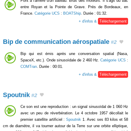
Pont à l'arrière d'un bateau. Bruit des moteurs. Il s'agit du bac
entre Royan et la Pointe de Grave. Près de Bordeaux, en
France.
Catégorie UCS
:
BOATShip
. Durée : 01:32.
+ d'infos &
Téléchargement
Bip de communication aérospatiale
#2
Bip qui est émis après une conversation spatial (Nasa,
SpaceX, etc.). Onde sinusoïdale de 2 460 Hz.
Catégorie UCS
:
COMTran
. Durée : 00:01.
+ d'infos &
Téléchargement
Spoutnik
#2
Ce son est une reproduction : un signal sinusoïdal de 1 060 Hz
avec un peu de réverbération. Le 4 octobre 1957 décollait le
premier satellite artificiel :
Spoutnik
1. Avec ses 83 kilos et 58
cm de diamètre, il va tourner autour de la Terre sur une orbite elliptique,