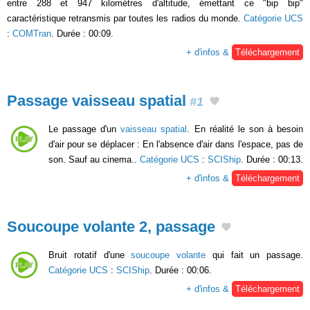
entre 288 et 947 kilomètres d'altitude, émettant ce "bip bip"
caractéristique retransmis par toutes les radios du monde.
Catégorie UCS
:
COMTran
. Durée : 00:09.
+ d'infos &
Téléchargement
Passage vaisseau spatial
#1
Le passage d'un
vaisseau spatial
. En réalité le son à besoin
d'air pour se déplacer : En l'absence d'air dans l'espace, pas de
son. Sauf au cinema..
Catégorie UCS
:
SCIShip
. Durée : 00:13.
+ d'infos &
Téléchargement
Soucoupe volante 2, passage
Bruit rotatif d'une
soucoupe volante
qui fait un passage.
Catégorie UCS
:
SCIShip
. Durée : 00:06.
+ d'infos &
Téléchargement