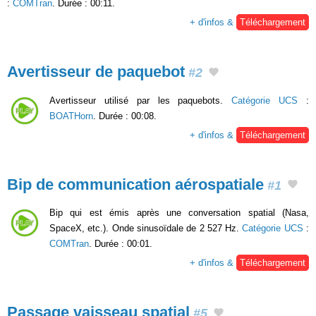
:
COMTran
. Durée : 00:11.
+ d'infos &
Téléchargement
Avertisseur de paquebot
#2
Avertisseur utilisé par les paquebots.
Catégorie UCS
:
BOATHorn
. Durée : 00:08.
+ d'infos &
Téléchargement
Bip de communication aérospatiale
#1
Bip qui est émis après une conversation spatial (Nasa,
SpaceX, etc.). Onde sinusoïdale de 2 527 Hz.
Catégorie UCS
:
COMTran
. Durée : 00:01.
+ d'infos &
Téléchargement
Passage vaisseau spatial
#5