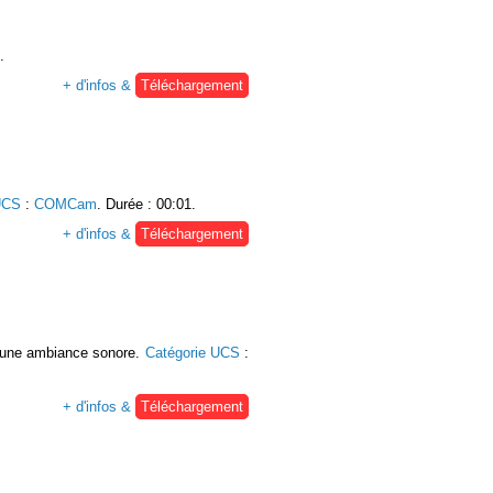
.
+ d'infos &
Téléchargement
UCS
:
COMCam
. Durée : 00:01.
+ d'infos &
Téléchargement
qu'une ambiance sonore.
Catégorie UCS
:
+ d'infos &
Téléchargement