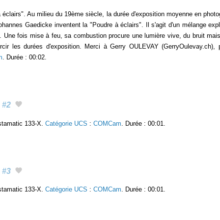
à éclairs". Au milieu du 19ème siècle, la durée d'exposition moyenne en photo
ohannes Gaedicke inventent la "Poudre à éclairs". Il s'agit d'un mélange exp
. Une fois mise à feu, sa combustion procure une lumière vive, du bruit ma
ourcir les durées d'exposition. Merci à Gerry OULEVAY (GerryOulevay.ch
m
. Durée : 00:02.
#2
stamatic 133-X.
Catégorie UCS
:
COMCam
. Durée : 00:01.
#3
stamatic 133-X.
Catégorie UCS
:
COMCam
. Durée : 00:01.