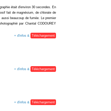
graphie était d'environ 30 secondes. En
losif fait de magnésium, de chlorate de
is aussi beaucoup de fumée. Le premier
), photographié par Chantal CODOUREY
+ d'infos &
Téléchargement
+ d'infos &
Téléchargement
+ d'infos &
Téléchargement