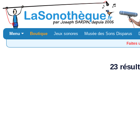
Menu ⏷
Boutique
Jeux sonores
Musée des Sons Disparus
Faites 
23 résul