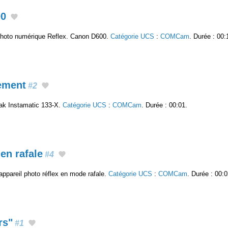
00
 photo numérique Reflex. Canon D600.
Catégorie UCS
:
COMCam
. Durée : 00:
ement
#2
ak Instamatic 133-X.
Catégorie UCS
:
COMCam
. Durée : 00:01.
en rafale
#4
ppareil photo réflex en mode rafale.
Catégorie UCS
:
COMCam
. Durée : 00:0
rs"
#1