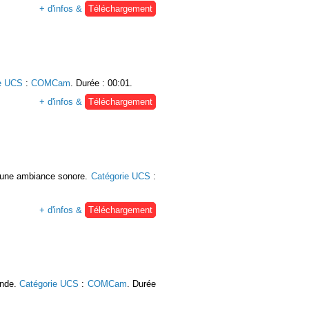
+ d'infos &
Téléchargement
e UCS
:
COMCam
. Durée : 00:01.
+ d'infos &
Téléchargement
qu'une ambiance sonore.
Catégorie UCS
:
+ d'infos &
Téléchargement
onde.
Catégorie UCS
:
COMCam
. Durée