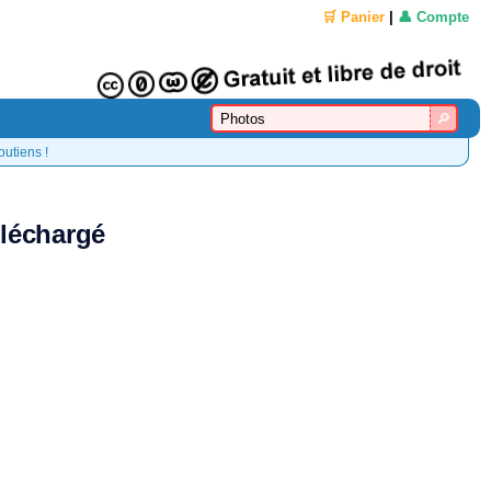
🛒 Panier
|
👤 Compte
outiens !
éléchargé