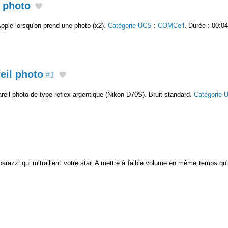
l photo
Apple lorsqu'on prend une photo (x2).
Catégorie UCS
:
COMCell
. Durée : 00:04
eil photo
#1
eil photo de type reflex argentique (Nikon D70S). Bruit standard.
Catégorie 
parazzi qui mitraillent votre star. A mettre à faible volume en même temps 
.