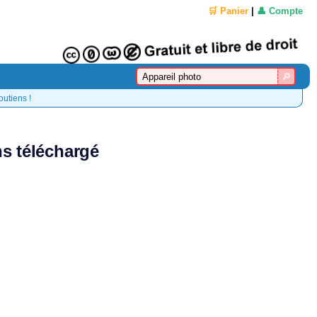
🛒 Panier
|
👤 Compte
outiens !
ns téléchargé