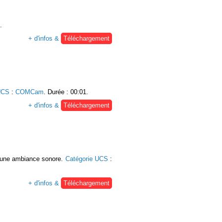
.
+ d'infos &
Téléchargement
UCS
:
COMCam
. Durée : 00:01.
+ d'infos &
Téléchargement
qu'une ambiance sonore.
Catégorie UCS
:
+ d'infos &
Téléchargement