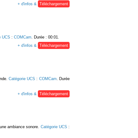
+ d'infos &
Téléchargement
e UCS
:
COMCam
. Durée : 00:01.
+ d'infos &
Téléchargement
onde.
Catégorie UCS
:
COMCam
. Durée
+ d'infos &
Téléchargement
qu'une ambiance sonore.
Catégorie UCS
: