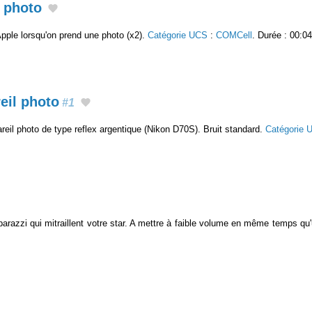
l photo
Apple lorsqu'on prend une photo (x2).
Catégorie UCS
:
COMCell
. Durée : 00:04
eil photo
#1
eil photo de type reflex argentique (Nikon D70S). Bruit standard.
Catégorie 
parazzi qui mitraillent votre star. A mettre à faible volume en même temps 
.