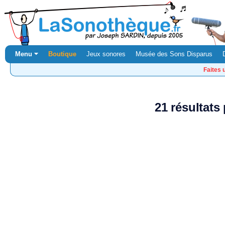
Menu ⏷
Boutique
Jeux sonores
Musée des Sons Disparus
Faites 
21 résultats