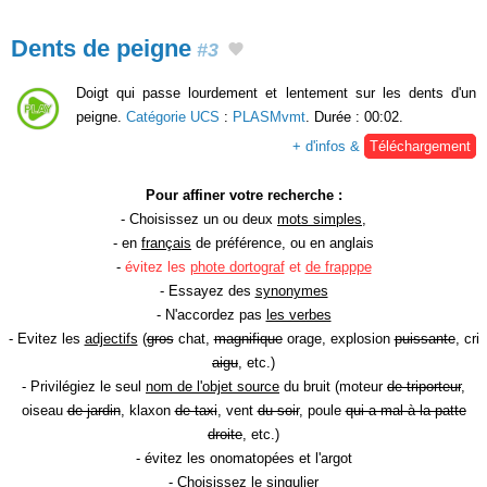
Dents de peigne
#3
Doigt qui passe lourdement et lentement sur les dents d'un
peigne.
Catégorie UCS
:
PLASMvmt
. Durée : 00:02.
+ d'infos &
Téléchargement
Pour affiner votre recherche :
- Choisissez un ou deux
mots simples
,
- en
français
de préférence, ou en anglais
-
évitez les
phote dortograf
et
de frapppe
- Essayez des
synonymes
- N'accordez pas
les verbes
- Evitez les
adjectifs
(
gros
chat,
magnifique
orage, explosion
puissante
, cri
aigu
, etc.)
- Privilégiez le seul
nom de l'objet source
du bruit (moteur
de triporteur
,
oiseau
de jardin
, klaxon
de taxi
, vent
du soir
, poule
qui a mal à la patte
droite
, etc.)
- évitez les onomatopées et l'argot
- Choisissez le
singulier