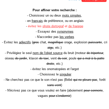
Pour affiner votre recherche :
- Choisissez un ou deux
mots simples
,
- en
français
de préférence, ou en anglais
-
évitez les
phote dortograf
et
de frapppe
- Essayez des
synonymes
- N'accordez pas
les verbes
- Evitez les
adjectifs
(
gros
chat,
magnifique
orage, explosion
puissante
, cri
aigu
, etc.)
- Privilégiez le seul
nom de l'objet source
du bruit (moteur
de triporteur
,
oiseau
de jardin
, klaxon
de taxi
, vent
du soir
, poule
qui a mal à la patte
droite
, etc.)
- évitez les onomatopées et l'argot
- Choisissez le
singulier
- Ne cherchez pas ce que le son n'est pas (Bébé
qui ne pleure pas
, forêt
sans vent
)
- N'écrivez pas ce que vous voulez en faire (aboiement
pour sonnerie
,
vagues
pour s'endormir
)