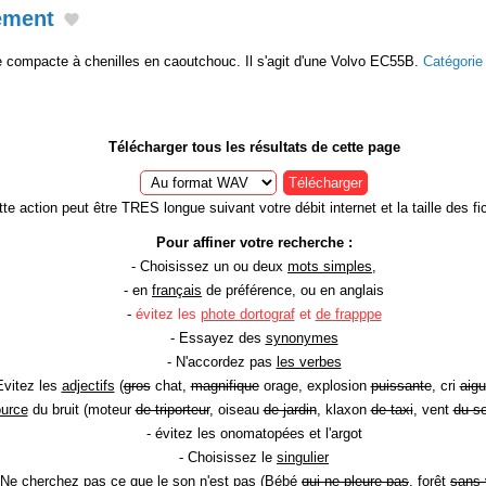
ement
 compacte à chenilles en caoutchouc. Il s'agit d'une Volvo EC55B.
Catégori
Télécharger tous les résultats de cette page
Télécharger
te action peut être TRES longue suivant votre débit internet et la taille des fic
Pour affiner votre recherche :
- Choisissez un ou deux
mots simples
,
- en
français
de préférence, ou en anglais
-
évitez les
phote dortograf
et
de frapppe
- Essayez des
synonymes
- N'accordez pas
les verbes
Evitez les
adjectifs
(
gros
chat,
magnifique
orage, explosion
puissante
, cri
aigu
ource
du bruit (moteur
de triporteur
, oiseau
de jardin
, klaxon
de taxi
, vent
du so
- évitez les onomatopées et l'argot
- Choisissez le
singulier
 Ne cherchez pas ce que le son n'est pas (Bébé
qui ne pleure pas
, forêt
sans 