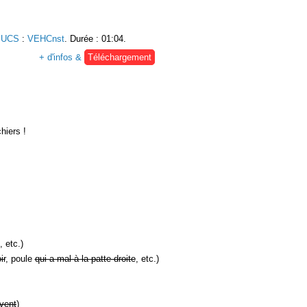
e UCS
:
VEHCnst
. Durée : 01:04.
+ d'infos &
Téléchargement
hiers !
, etc.)
ir
, poule
qui a mal à la patte droite
, etc.)
vent
)