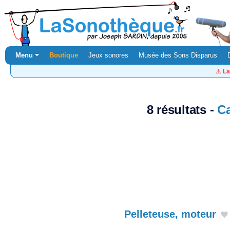
Menu ⏷
Boutique
Jeux sonores
Musée des Sons Disparus
⚠️
La
8 résultats -
C
Pelleteuse, moteur