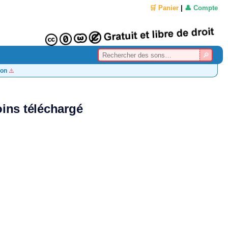
🛒 Panier
|
👤 Compte
on
⚠️
ins téléchargé