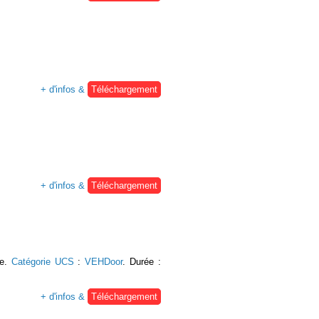
+ d'infos &
Téléchargement
+ d'infos &
Téléchargement
re.
Catégorie UCS
:
VEHDoor
. Durée :
+ d'infos &
Téléchargement