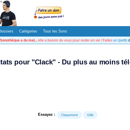
Dossiers
Catégories
Tous les Sons
Sonothèque a du mal...
elle a besoin de vous pour rester en vie ! Faites
un (petit)
d
ltats pour "Clack" - Du plus au moins té
Essayez :
Claquement
Gifle