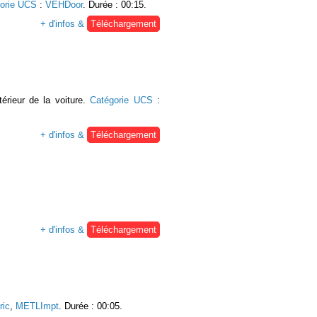
orie UCS
:
VEHDoor
. Durée : 00:15.
+ d'infos &
Téléchargement
térieur de la voiture.
Catégorie UCS
:
+ d'infos &
Téléchargement
+ d'infos &
Téléchargement
ic
,
METLImpt
. Durée : 00:05.