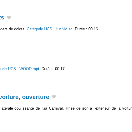
ts
gers de doigts.
Catégorie UCS
:
HMNMisc
. Durée : 00:16.
gorie UCS
:
WOODImpt
. Durée : 00:17.
voiture, ouverture
 latérale coulissante de Kia Carnival. Prise de son à l'extérieur de la voitu