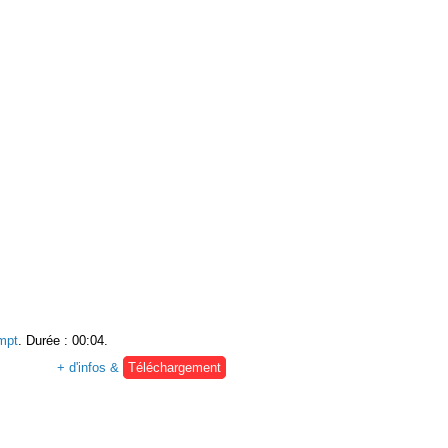
mpt
. Durée : 00:04.
+ d'infos &
Téléchargement