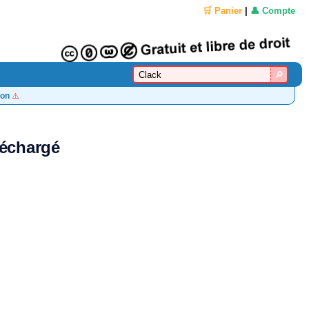
🛒 Panier
|
👤 Compte
on
⚠️
léchargé