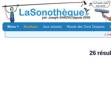
Menu ⏷
Boutique
Jeux sonores
Musée des Sons Disparus
⚠️
La
26 résu