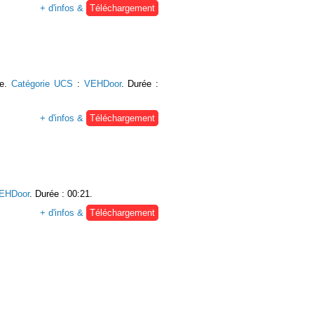
+ d'infos &
Téléchargement
re.
Catégorie UCS
:
VEHDoor
. Durée :
+ d'infos &
Téléchargement
EHDoor
. Durée : 00:21.
+ d'infos &
Téléchargement