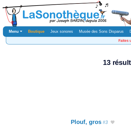
Menu ⏷
Boutique
Jeux sonores
Musée des Sons Disparus
Faites 
13 résul
Plouf, gros
#3