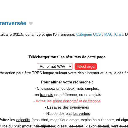
 renversée
alcaire 0/31.5, qui arrive et que l'on renverse.
Catégorie UCS
:
MACHCnst
. D
Télécharger tous les résultats de cette page
Télécharger
te action peut être TRES longue suivant votre débit internet et la taille des fic
Pour affiner votre recherche :
- Choisissez un ou deux
mots simples
,
- en
français
de préférence, ou en anglais
-
évitez les
phote dortograf
et
de frapppe
- Essayez des
synonymes
- N'accordez pas
les verbes
Evitez les
adjectifs
(
gros
chat,
magnifique
orage, explosion
puissante
, cri
aigu
ource
du bruit (moteur
de triporteur
, oiseau
de jardin
, klaxon
de taxi
, vent
du so