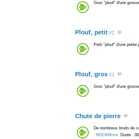
Gros "plouf" d'une gross
Plouf, petit
#1
Petit "plouf" d'une petit
Plouf, gros
#1
Gros "plouf" d'une gross
Chute de pierre
De nombreux bruits de ca
:
ROCKMvmt
. Durée : 00