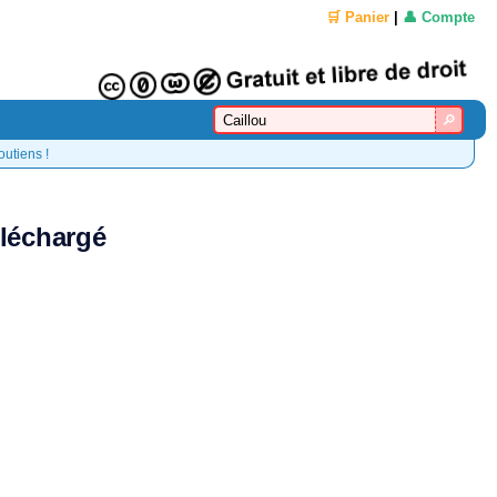
🛒 Panier
|
👤 Compte
outiens !
éléchargé