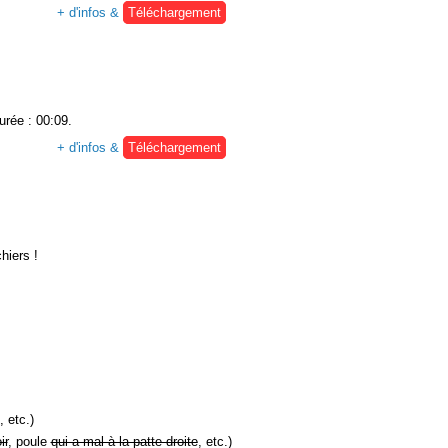
+ d'infos &
Téléchargement
urée : 00:09.
+ d'infos &
Téléchargement
hiers !
, etc.)
ir
, poule
qui a mal à la patte droite
, etc.)