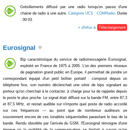
Grésillements diffusé par une radio lorsqu'on passe d'une
chaine de radio à une autre.
Catégorie UCS
:
COMRadio
. Durée
: 00:03.
+ d'infos &
Téléchargement
Eurosignal
Bip caractéristique du service de radiomessagerie Eurosignal,
exploité en France de 1975 à 2005. L'un des premiers réseaux
de pagination grand public en Europe, il permettait de joindre un
correspondant équipé d'un petit boîtier portatif : composé depuis un
téléphone fixe, son numéro déclenchait une série de bips signalant au
porteur qu'on cherchait à le contacter, à charge pour lui de rappeler depuis
le poste le plus proche. Le signal était diffusé sur la bande FM, entre 87,3
et 87,5 MHz, et restait audible sur n'importe quel poste de radio accordé
sur ces fréquences — au point que de nombreux auditeurs se
souviennent encore de ces tonalités séquentielles parasitant le bas de la
bande. Rendu obsolète par l'arrivée du GSM, l'Eurosignal témoigne d'une
époque où la mobilité de la communication se limitait à savoir qu'on