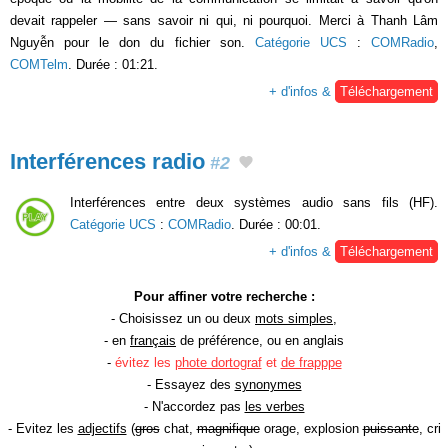
devait rappeler — sans savoir ni qui, ni pourquoi. Merci à Thanh Lâm
Nguyễn pour le don du fichier son.
Catégorie UCS
:
COMRadio
,
COMTelm
. Durée : 01:21.
+ d'infos &
Téléchargement
Interférences radio
#2
Interférences entre deux systèmes audio sans fils (HF).
Catégorie UCS
:
COMRadio
. Durée : 00:01.
+ d'infos &
Téléchargement
Pour affiner votre recherche :
- Choisissez un ou deux
mots simples
,
- en
français
de préférence, ou en anglais
-
évitez les
phote dortograf
et
de frapppe
- Essayez des
synonymes
- N'accordez pas
les verbes
- Evitez les
adjectifs
(
gros
chat,
magnifique
orage, explosion
puissante
, cri