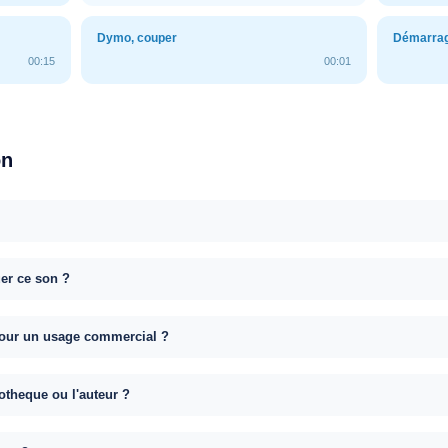
Dymo, couper
Démarrag
00:15
00:01
on
uer ce son ?
e pour un usage commercial ?
otheque ou l'auteur ?