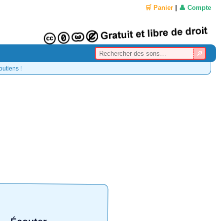
🛒 Panier
|
👤 Compte
outiens !