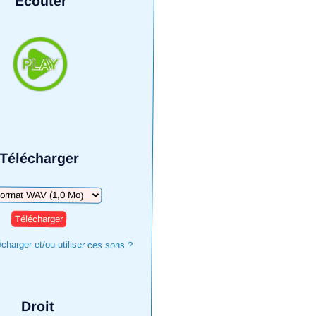
Écouter
Télécharger
harger
harger et/ou utiliser ces sons ?
Droit