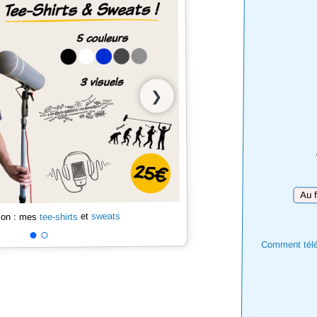
❯
Téléc
sweats
et
tee-shirts
 son : mes
Comment téléc