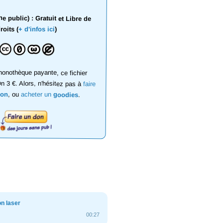
 public) : Gratuit et Libre de
roits (
+ d'infos ici
)
onothèque payante, ce fichier
on 3 €. Alors, n'hésitez pas à
faire
don
, ou
acheter un
goodies
.
n laser
00:27