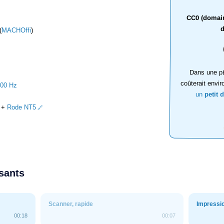
CC0 (domaine
d
(
MACHOffi
)
Dans une ph
coûterait envir
000 Hz
un
petit 
+
Rode NT5
ssants
Scanner, rapide
Impressio
00:18
00:07