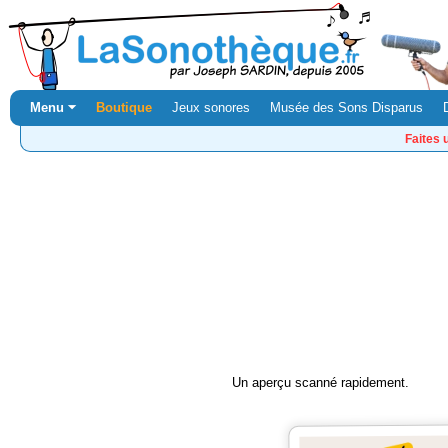
Menu ⏷
Boutique
Jeux sonores
Musée des Sons Disparus
Faites 
Un aperçu scanné rapidement.