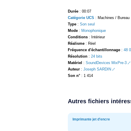
Durée
: 00:07
Catégorie UCS
: Machines / Bureau 
Type
:
Son seul
Mode
:
Monophonique
Conditions
: Intérieur
Réalisme
: Réel
Fréquence d'échantillonnage
:
48 
Résolution
:
24 bits
Matériel
:
SoundDevices MixPre-3
Auteur
:
Joseph SARDIN
Son n°
: 1 414
Autres fichiers intére
Imprimante jet d'encre