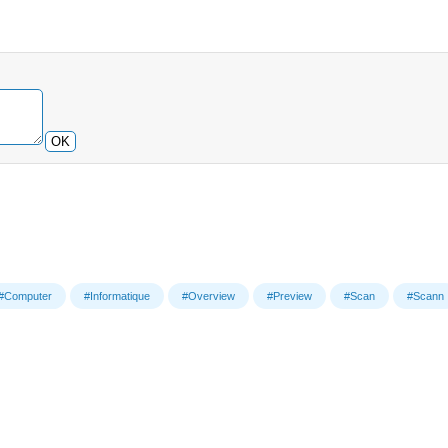
OK
#Computer
#Informatique
#Overview
#Preview
#Scan
#Scann