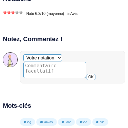
- Noté
6.2
/
10
(moyenne) - 5 Avis
Notez, Commentez !
Commentaire facultatif
Votre notation
OK
Mots-clés
#Bag
#Canvas
#Floor
#Sac
#Toile