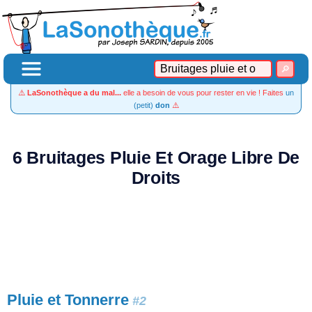
⚠️
LaSonothèque a du mal...
elle a besoin de vous pour rester en vie ! Faites
un
(petit)
don
⚠️
6 Bruitages Pluie Et Orage Libre De
Droits
Pluie et Tonnerre
#2