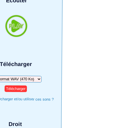
Écouter
Télécharger
harger
harger et/ou utiliser ces sons ?
Droit