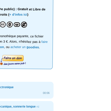
 public) : Gratuit et Libre de
roits (
+ d'infos ici
)
onothèque payante, ce fichier
on 3 €. Alors, n'hésitez pas à
faire
don
, ou
acheter un
goodies
.
ectronique
00:06
écanique, sonnerie longue
#1