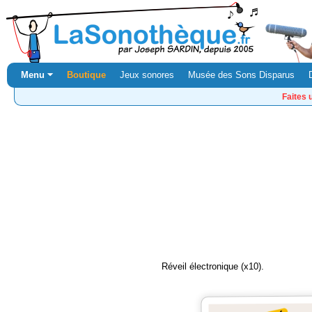
Menu ⏷
Boutique
Jeux sonores
Musée des Sons Disparus
Faites 
Réveil électronique (x10).