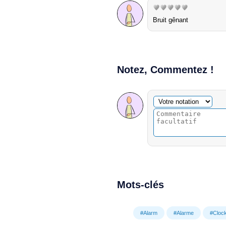
Bruit gênant
Notez, Commentez !
Commentaire facultatif
Votre notation
Mots-clés
#Alarm
#Alarme
#Cloc