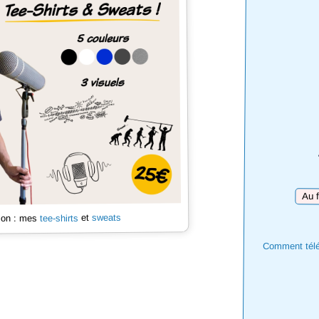
Téléc
sweats
et
tee-shirts
 son : mes
Comment téléc