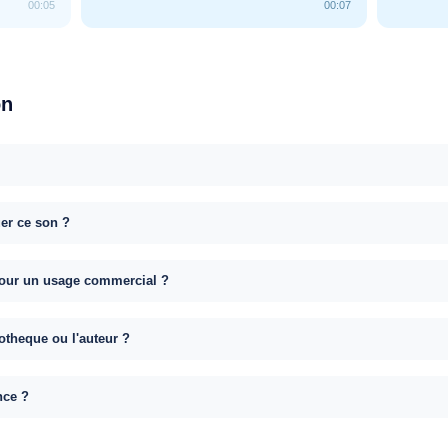
00:05
00:07
on
uer ce son ?
e pour un usage commercial ?
otheque ou l'auteur ?
nce ?