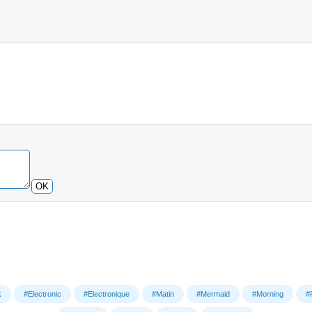
OK
k
#Electronic
#Electronique
#Matin
#Mermaid
#Morning
#