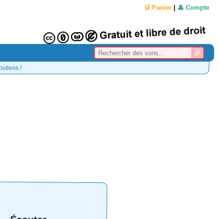
🛒 Panier
|
👤 Compte
outiens !