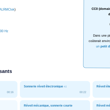
CC0 (domaine
ALRMClok
)
d
000 Hz
Dans une ph
coûterait envir
un
petit 
ssants
Sonnerie réveil électronique
Réveil él
#1
00:16
00:22
Réveil mécanique, sonnerie courte
Réveil m