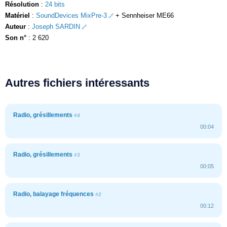
Résolution
:
24 bits
Matériel
:
SoundDevices MixPre-3
+ Sennheiser ME66
Auteur
:
Joseph SARDIN
Son n°
: 2 620
Autres fichiers intéressants
Radio, grésillements
#4
00:04
Radio, grésillements
#3
00:05
Radio, balayage fréquences
#2
00:12