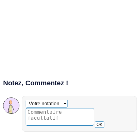
Notez, Commentez !
Commentaire facultatif
Votre notation
OK