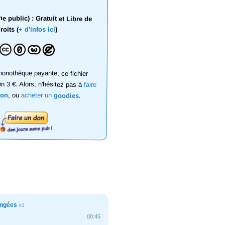
 public) : Gratuit et Libre de
roits (
+ d'infos ici
)
onothèque payante, ce fichier
on 3 €. Alors, n'hésitez pas à
faire
don
, ou
acheter un
goodies
.
angées
#1
00:45