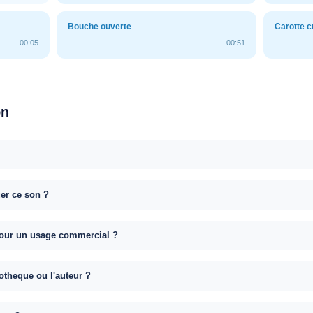
Bouche ouverte
Carotte 
00:05
00:51
on
uer ce son ?
e pour un usage commercial ?
otheque ou l'auteur ?