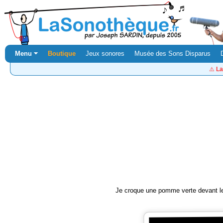
Menu ⏷
Boutique
Jeux sonores
Musée des Sons Disparus
⚠️
La
Je croque une pomme verte devant le 