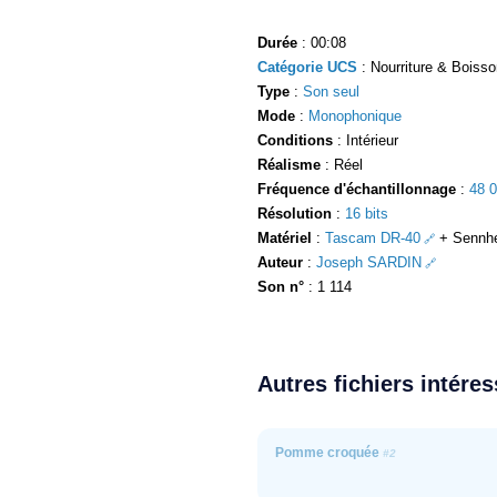
Durée
: 00:08
Catégorie UCS
: Nourriture & Boisso
Type
:
Son seul
Mode
:
Monophonique
Conditions
: Intérieur
Réalisme
: Réel
Fréquence d'échantillonnage
:
48 
Résolution
:
16 bits
Matériel
:
Tascam DR-40
+ Sennhe
Auteur
:
Joseph SARDIN
Son n°
: 1 114
Autres fichiers intére
Pomme croquée
#2