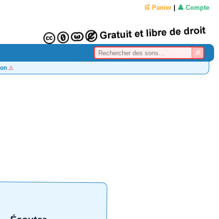
🛒 Panier
|
👤 Compte
on
⚠️