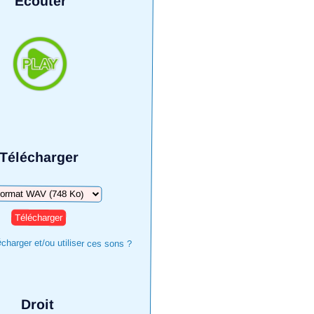
Écouter
Télécharger
harger
harger et/ou utiliser ces sons ?
Droit