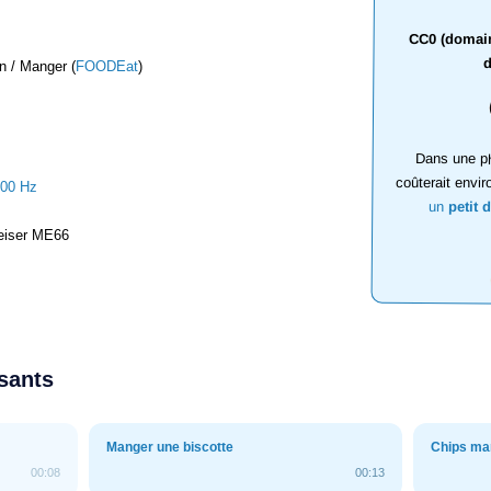
CC0 (domaine
d
n / Manger (
FOODEat
)
Dans une ph
coûterait envir
000 Hz
un
petit 
iser ME66
ssants
Manger une biscotte
Chips m
00:08
00:13