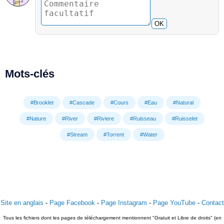
OK
Mots-clés
#Brooklet
#Cascade
#Cours
#Eau
#Natural
#Nature
#River
#Riviere
#Ruisseau
#Ruisselet
#Stream
#Torrent
#Water
Site en anglais
-
Page Facebook
-
Page Instagram
-
Page YouTube
-
Contact
Tous les fichiers dont les pages de téléchargement mentionnent "Gratuit et Libre de droits" (en