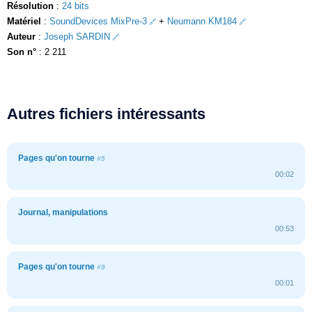
Résolution
:
24 bits
Matériel
:
SoundDevices MixPre-3
+
Neumann KM184
Auteur
:
Joseph SARDIN
Son n°
: 2 211
Autres fichiers intéressants
Pages qu'on tourne
#5
00:02
Journal, manipulations
00:53
Pages qu'on tourne
#9
00:01