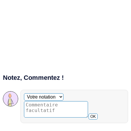
Notez, Commentez !
Commentaire facultatif
Votre notation
OK