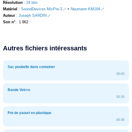
Résolution
:
24 bits
Matériel
:
SoundDevices MixPre-3
+
Neumann KM184
Auteur
:
Joseph SARDIN
Son n°
: 1 962
Autres fichiers intéressants
Sac poubelle dans container
00:03
Bande Velcro
00:18
Pot de yaourt en plastique
00:38