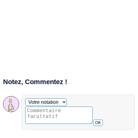
Notez, Commentez !
Commentaire facultatif
Votre notation
OK