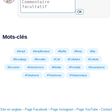
OK
Mots-clés
#Ampli
#Amplificateur
#Baffle
#Beep
#Bip
#Brouillage
#Brouiller
#Cell
#Cellulaire
#Cellular
#Enceinte
#Interference
#Mobile
#Portable
#Smartphone
#Telephone
#Telephonic
#Telephonique
Site en anglais
-
Page Facebook
-
Page Instagram
-
Page YouTube
-
Contact