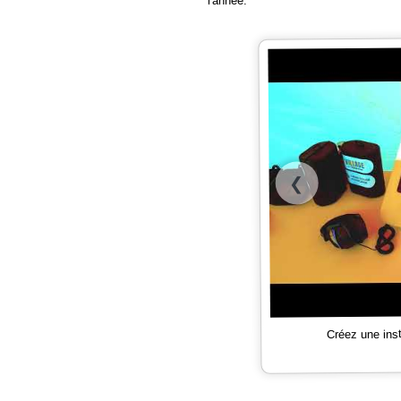
l'année.
❮
Créez une ins