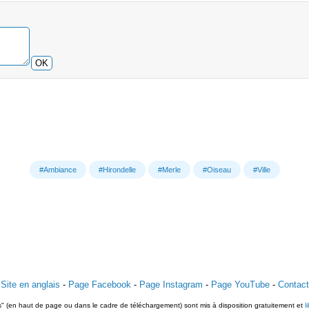
OK
#Ambiance
#Hirondelle
#Merle
#Oiseau
#Ville
Site en anglais
-
Page Facebook
-
Page Instagram
-
Page YouTube
-
Contact
ts" (en haut de page ou dans le cadre de téléchargement) sont mis à disposition gratuitement et
l