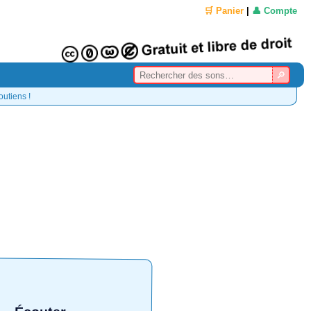
🛒 Panier
|
👤 Compte
outiens !