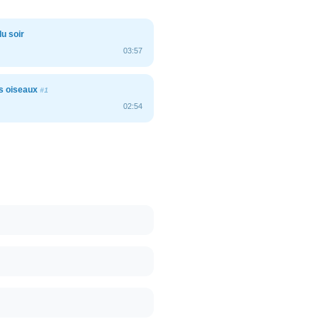
u soir
03:57
es oiseaux
#1
02:54