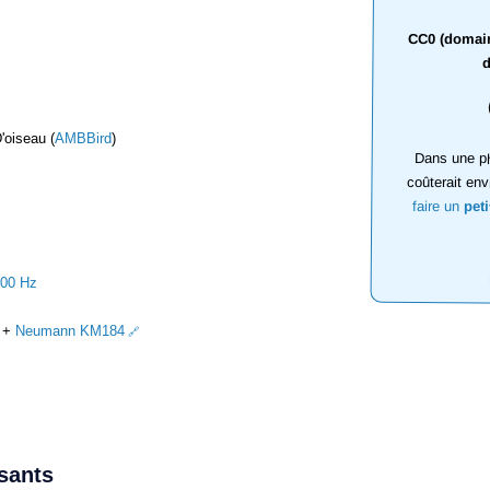
CC0 (domaine
d
'oiseau (
AMBBird
)
Dans une ph
coûterait env
faire un
pet
000 Hz
+
Neumann KM184
ssants