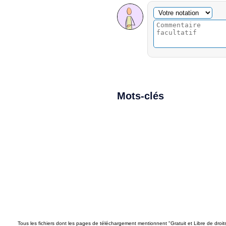
Commentaire facultatif
Votre notation
Mots-clés
Tous les fichiers dont les pages de téléchargement mentionnent "Gratuit et Libre de droi