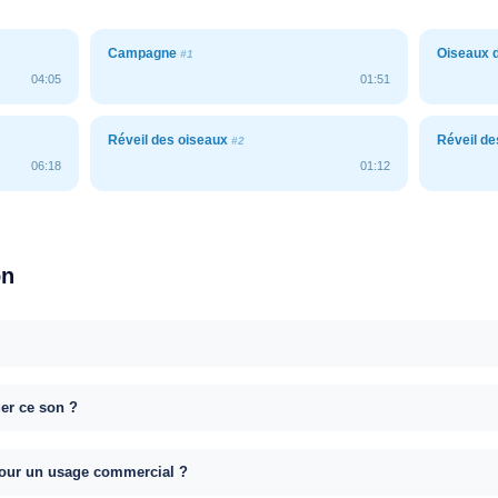
Campagne
Oiseaux d
#1
04:05
01:51
Réveil des oiseaux
Réveil d
#2
06:18
01:12
on
uer ce son ?
e pour un usage commercial ?