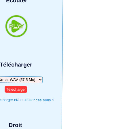
Écouter
Télécharger
arger
harger et/ou utiliser ces sons ?
Droit