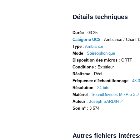
Détails techniques
Durée
: 03:25
Catégorie UCS
: Ambiance / Chant D
Type
:
Ambiance
Mode
:
Stéréophonique
Disposition des micros
: ORTF
Conditions
: Extérieur
Réalisme
: Réel
Fréquence d'échantillonnage
:
48 
Résolution
:
24 bits
Matériel
:
SoundDevices MixPre-3
Auteur
:
Joseph SARDIN
Son n°
: 3 574
Autres fichiers intére