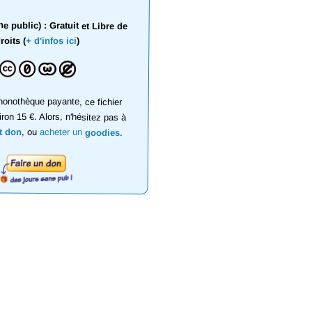
 public) : Gratuit et Libre de
roits (
+ d'infos ici
)
onothèque payante, ce fichier
iron 15 €. Alors, n'hésitez pas à
it don
, ou
acheter un
goodies
.