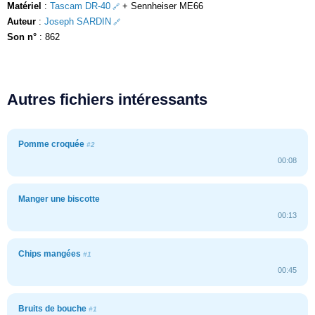
Matériel
:
Tascam DR-40
+ Sennheiser ME66
Auteur
:
Joseph SARDIN
Son n°
: 862
Autres fichiers intéressants
Pomme croquée
#2
00:08
Manger une biscotte
00:13
Chips mangées
#1
00:45
Bruits de bouche
#1