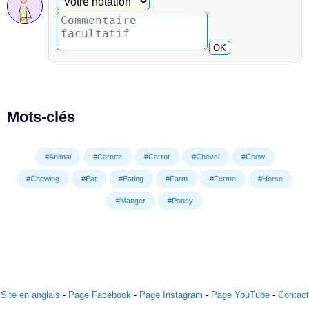
OK
Mots-clés
#Animal
#Carotte
#Carrot
#Cheval
#Chew
#Chewing
#Eat
#Eating
#Farm
#Ferme
#Horse
#Manger
#Poney
Site en anglais
-
Page Facebook
-
Page Instagram
-
Page YouTube
-
Contact