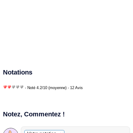
Notations
- Noté
4.2
/
10
(moyenne) - 12 Avis
Notez, Commentez !
Commentaire facultatif
Votre notation