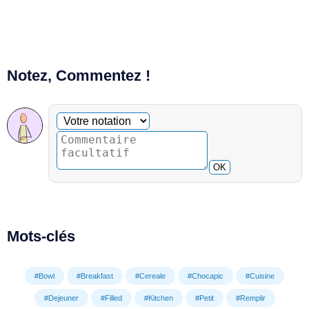
Notez, Commentez !
Commentaire facultatif
Votre notation
OK
Mots-clés
#Bowl
#Breakfast
#Cereale
#Chocapic
#Cuisine
#Dejeuner
#Filled
#Kitchen
#Petit
#Remplir