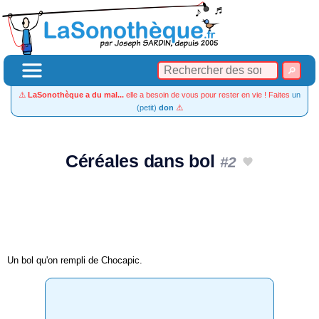
⚠️
LaSonothèque a du mal...
elle a besoin de vous pour rester en vie ! Faites
un
(petit)
don
⚠️
Céréales dans bol
#2
Un bol qu'on rempli de Chocapic.