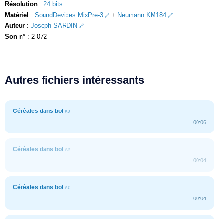
Résolution
:
24 bits
Matériel
:
SoundDevices MixPre-3
+
Neumann KM184
Auteur
:
Joseph SARDIN
Son n°
: 2 072
Autres fichiers intéressants
Céréales dans bol
#3
00:06
Céréales dans bol
#2
00:04
Céréales dans bol
#1
00:04