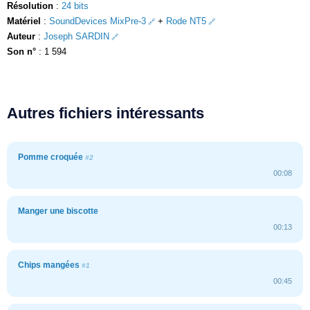
Résolution
:
24 bits
Matériel
:
SoundDevices MixPre-3
+
Rode NT5
Auteur
:
Joseph SARDIN
Son n°
: 1 594
Autres fichiers intéressants
Pomme croquée
#2
00:08
Manger une biscotte
00:13
Chips mangées
#1
00:45