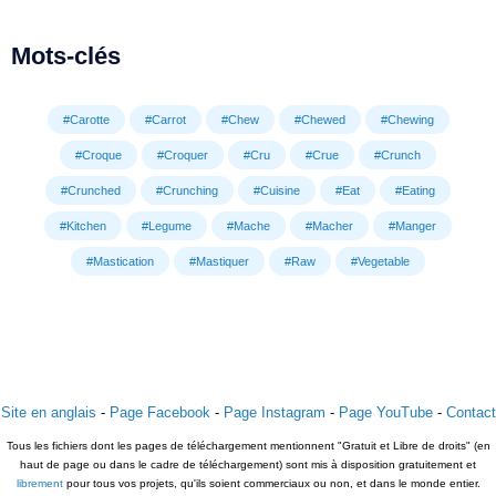
Mots-clés
#Carotte
#Carrot
#Chew
#Chewed
#Chewing
#Croque
#Croquer
#Cru
#Crue
#Crunch
#Crunched
#Crunching
#Cuisine
#Eat
#Eating
#Kitchen
#Legume
#Mache
#Macher
#Manger
#Mastication
#Mastiquer
#Raw
#Vegetable
Site en anglais
-
Page Facebook
-
Page Instagram
-
Page YouTube
-
Contact
Tous les fichiers dont les pages de téléchargement mentionnent "Gratuit et Libre de droits" (en
haut de page ou dans le cadre de téléchargement) sont mis à disposition gratuitement et
librement
pour tous vos projets, qu'ils soient commerciaux ou non, et dans le monde entier.