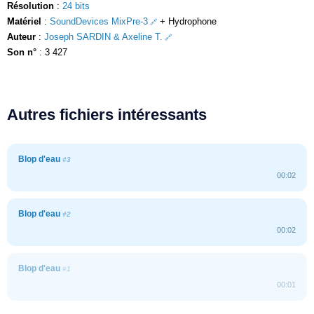
Résolution
:
24 bits
Matériel
:
SoundDevices MixPre-3
+ Hydrophone
Auteur
:
Joseph SARDIN & Axeline T.
Son n°
: 3 427
Autres fichiers intéressants
Blop d'eau
#3
00:02
Blop d'eau
#2
00:02
Blop d'eau
#1
00:01