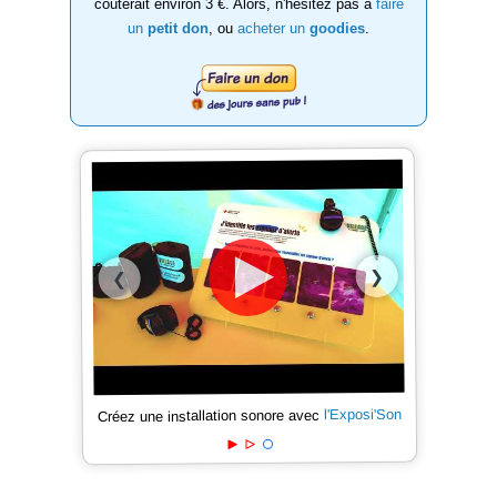
coûterait environ 3 €. Alors, n'hésitez pas à
faire
un
petit don
, ou
acheter un
goodies
.
❯
❮
l'Exposi'Son
Créez une installation sonore avec