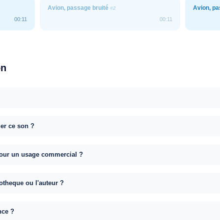
Avion, passage bruité
Avion, pa
#2
00:11
00:11
on
uer ce son ?
e pour un usage commercial ?
otheque ou l'auteur ?
nce ?