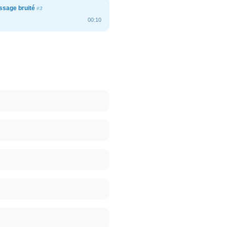
ssage bruité
#3
00:10