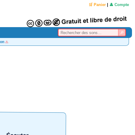
🛒 Panier
|
👤 Compte
on
⚠️