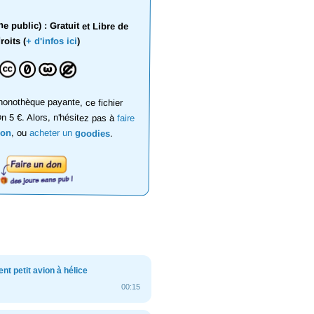
 public) : Gratuit et Libre de
roits (
+ d'infos ici
)
onothèque payante, ce fichier
on 5 €. Alors, n'hésitez pas à
faire
don
, ou
acheter un
goodies
.
nt petit avion à hélice
00:15