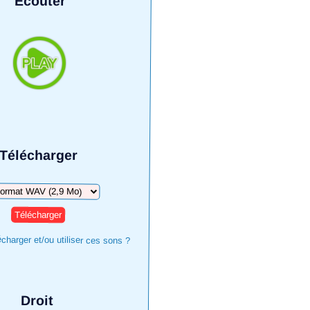
Écouter
Télécharger
harger
harger et/ou utiliser ces sons ?
Droit