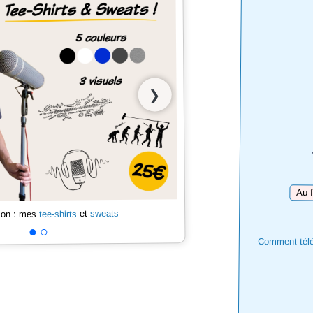
❯
Téléc
sweats
et
tee-shirts
 son : mes
Comment téléc