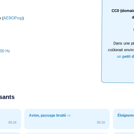
CC0 (domaine
d
 (
AEROProp
)
Dans une ph
coûterait envir
000 Hz
un
petit 
ssants
Avion, passage bruité
Éloigneme
#5
00:16
00:10