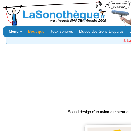
Menu ⏷
Boutique
Jeux sonores
Musée des Sons Disparus
⚠️
La
Sound design d'un avion à moteur et 