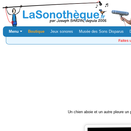
Menu ⏷
Boutique
Jeux sonores
Musée des Sons Disparus
Faites 
Un chien aboie et un autre pleure un 