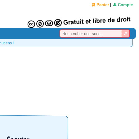
🛒 Panier
|
👤 Compte
outiens !