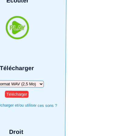
Écouter
Télécharger
harger
harger et/ou utiliser ces sons ?
Droit