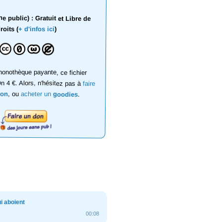
 public) : Gratuit et Libre de
roits (
+ d'infos ici
)
onothèque payante, ce fichier
on 4 €. Alors, n'hésitez pas à
faire
don
, ou
acheter un
goodies
.
i aboient
00:08