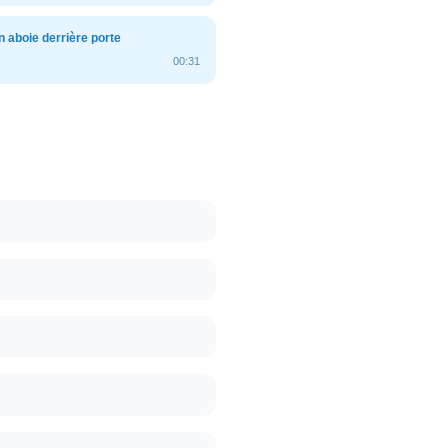
en aboie derrière porte
00:31