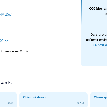
CC0 (domaine
d
NMLDog
)
Dans une ph
coûterait envir
000 Hz
un
petit 
+ Sennheiser ME66
ssants
Chien qui aboie
Chiens qu
#1
00:37
03:03