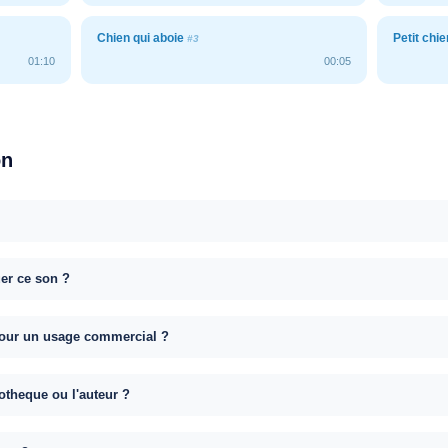
Chien qui aboie
Petit chi
#3
01:10
00:05
on
uer ce son ?
e pour un usage commercial ?
otheque ou l'auteur ?