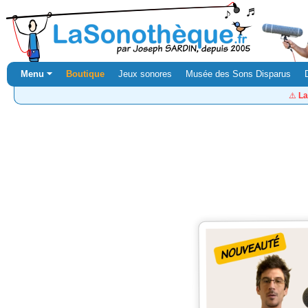
Menu ⏷
Boutique
Jeux sonores
Musée des Sons Disparus
⚠️
La