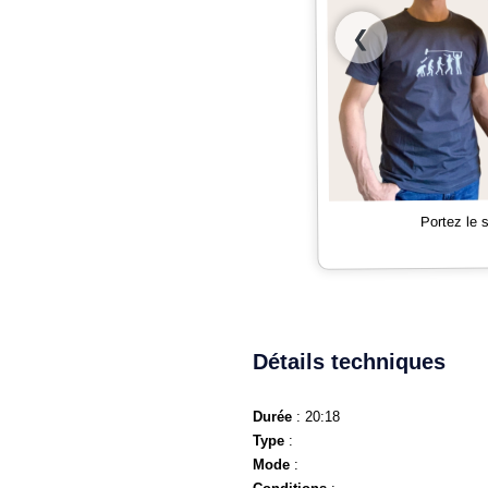
❮
Portez le
Détails techniques
Durée
: 20:18
Type
:
Mode
: