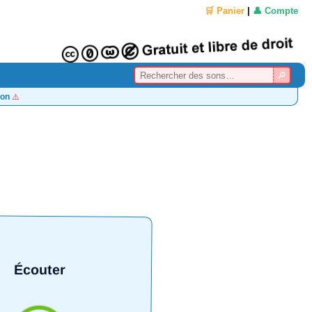
🛒 Panier
|
👤 Compte
on
⚠️
Écouter