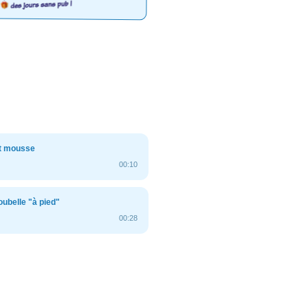
t mousse
00:10
ubelle "à pied"
00:28