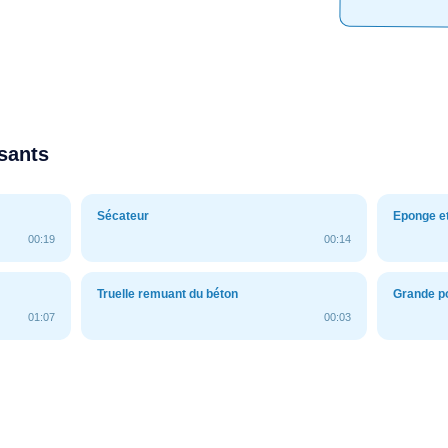
ssants
Sécateur
Eponge e
00:19
00:14
Truelle remuant du béton
Grande po
01:07
00:03