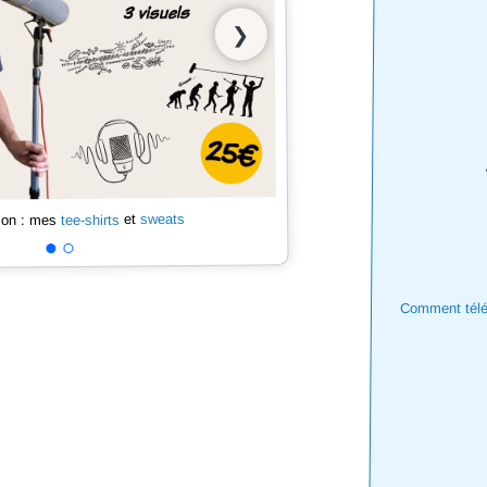
❯
sweats
et
tee-shirts
 son : mes
Comment téléc