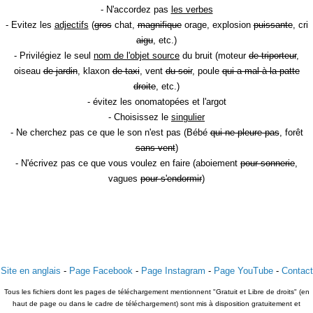
- N'accordez pas
les verbes
- Evitez les
adjectifs
(
gros
chat,
magnifique
orage, explosion
puissante
, cri
aigu
, etc.)
- Privilégiez le seul
nom de l'objet source
du bruit (moteur
de triporteur
,
oiseau
de jardin
, klaxon
de taxi
, vent
du soir
, poule
qui a mal à la patte
droite
, etc.)
- évitez les onomatopées et l'argot
- Choisissez le
singulier
- Ne cherchez pas ce que le son n'est pas (Bébé
qui ne pleure pas
, forêt
sans vent
)
- N'écrivez pas ce que vous voulez en faire (aboiement
pour sonnerie
,
vagues
pour s'endormir
)
Site en anglais
-
Page Facebook
-
Page Instagram
-
Page YouTube
-
Contact
Tous les fichiers dont les pages de téléchargement mentionnent "Gratuit et Libre de droits" (en
haut de page ou dans le cadre de téléchargement) sont mis à disposition gratuitement et