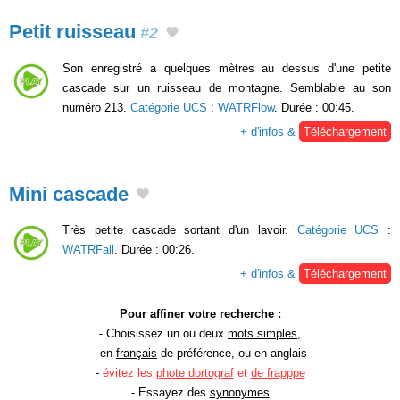
Petit ruisseau
#2
Son enregistré a quelques mètres au dessus d'une petite
cascade sur un ruisseau de montagne. Semblable au son
numéro 213.
Catégorie UCS
:
WATRFlow
. Durée : 00:45.
+ d'infos &
Téléchargement
Mini cascade
Très petite cascade sortant d'un lavoir.
Catégorie UCS
:
WATRFall
. Durée : 00:26.
+ d'infos &
Téléchargement
Pour affiner votre recherche :
- Choisissez un ou deux
mots simples
,
- en
français
de préférence, ou en anglais
-
évitez les
phote dortograf
et
de frapppe
- Essayez des
synonymes