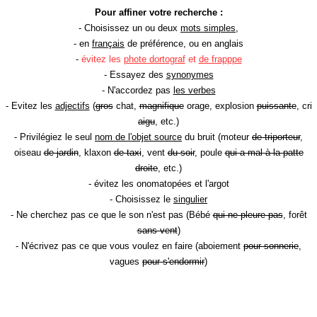
Pour affiner votre recherche :
- Choisissez un ou deux
mots simples
,
- en
français
de préférence, ou en anglais
-
évitez les
phote dortograf
et
de frapppe
- Essayez des
synonymes
- N'accordez pas
les verbes
- Evitez les
adjectifs
(
gros
chat,
magnifique
orage, explosion
puissante
, cri
aigu
, etc.)
- Privilégiez le seul
nom de l'objet source
du bruit (moteur
de triporteur
,
oiseau
de jardin
, klaxon
de taxi
, vent
du soir
, poule
qui a mal à la patte
droite
, etc.)
- évitez les onomatopées et l'argot
- Choisissez le
singulier
- Ne cherchez pas ce que le son n'est pas (Bébé
qui ne pleure pas
, forêt
sans vent
)
- N'écrivez pas ce que vous voulez en faire (aboiement
pour sonnerie
,
vagues
pour s'endormir
)