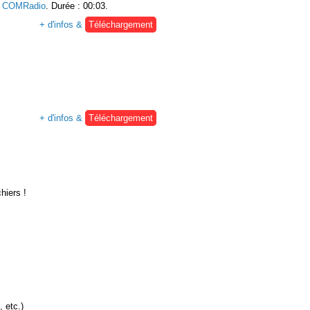
:
COMRadio
. Durée : 00:03.
+ d'infos &
Téléchargement
+ d'infos &
Téléchargement
hiers !
, etc.)