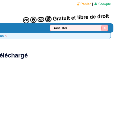
🛒 Panier
|
👤 Compte
on
⚠️
téléchargé