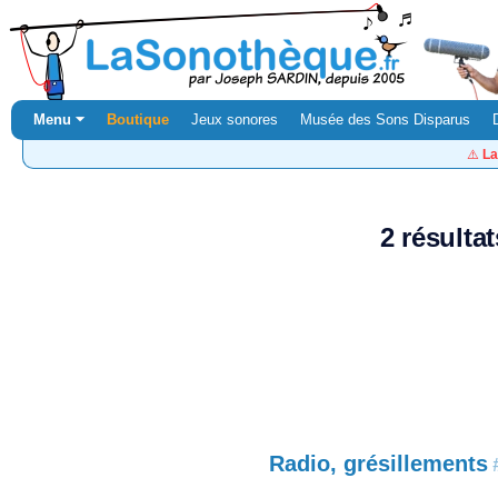
Menu ⏷
Boutique
Jeux sonores
Musée des Sons Disparus
⚠️
La
2 résulta
Radio, grésillements