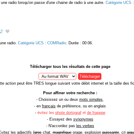
 une radio lorsqu'on passe d'une chaine de radio à une autre.
Catégorie UCS
2
 une radio.
Catégorie UCS
:
COMRadio
. Durée : 00:06.
Télécharger tous les résultats de cette page
Télécharger
te action peut être TRES longue suivant votre débit internet et la taille des fic
Pour affiner votre recherche :
- Choisissez un ou deux
mots simples
,
- en
français
de préférence, ou en anglais
-
évitez les
phote dortograf
et
de frapppe
- Essayez des
synonymes
- N'accordez pas
les verbes
Evitez les
adjectifs
(
gros
chat,
magnifique
orage, explosion
puissante
, cri
aigu