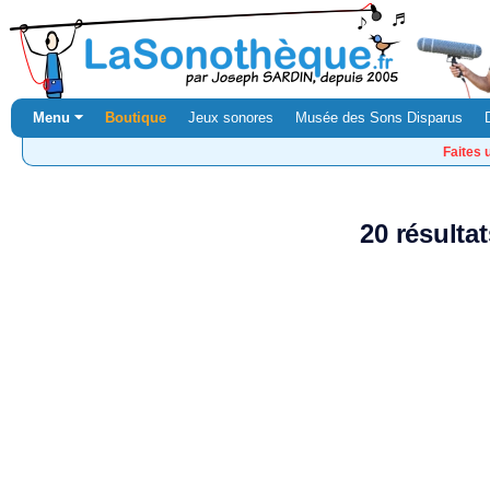
Menu ⏷
Boutique
Jeux sonores
Musée des Sons Disparus
Faites 
20 résulta