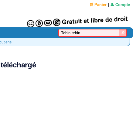
🛒 Panier
|
👤 Compte
outiens !
 téléchargé