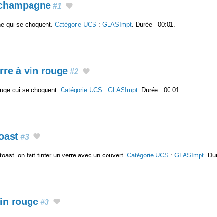
e champagne
#1
e qui se choquent.
Catégorie UCS
:
GLASImpt
. Durée : 00:01.
rre à vin rouge
#2
ouge qui se choquent.
Catégorie UCS
:
GLASImpt
. Durée : 00:01.
oast
#3
toast, on fait tinter un verre avec un couvert.
Catégorie UCS
:
GLASImpt
. Du
vin rouge
#3