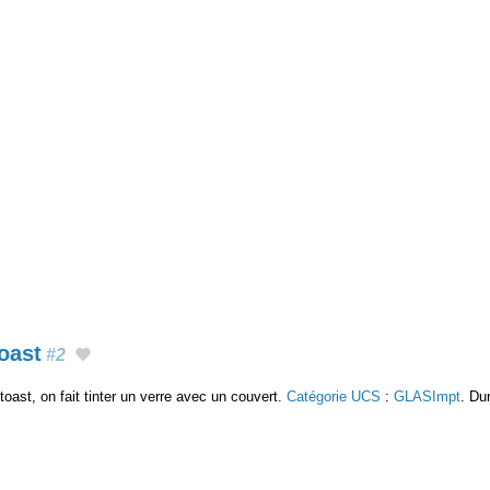
oast
#2
toast, on fait tinter un verre avec un couvert.
Catégorie UCS
:
GLASImpt
. Du