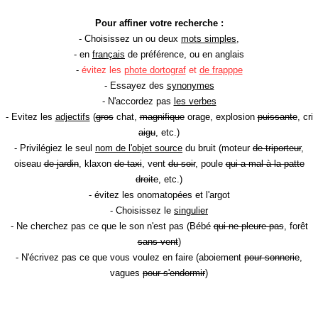
Pour affiner votre recherche :
- Choisissez un ou deux
mots simples
,
- en
français
de préférence, ou en anglais
-
évitez les
phote dortograf
et
de frapppe
- Essayez des
synonymes
- N'accordez pas
les verbes
- Evitez les
adjectifs
(
gros
chat,
magnifique
orage, explosion
puissante
, cri
aigu
, etc.)
- Privilégiez le seul
nom de l'objet source
du bruit (moteur
de triporteur
,
oiseau
de jardin
, klaxon
de taxi
, vent
du soir
, poule
qui a mal à la patte
droite
, etc.)
- évitez les onomatopées et l'argot
- Choisissez le
singulier
- Ne cherchez pas ce que le son n'est pas (Bébé
qui ne pleure pas
, forêt
sans vent
)
- N'écrivez pas ce que vous voulez en faire (aboiement
pour sonnerie
,
vagues
pour s'endormir
)