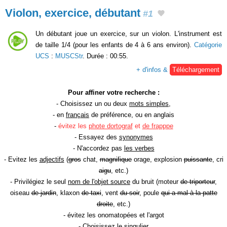
Violon, exercice, débutant
#1
Un débutant joue un exercice, sur un violon. L'instrument est
de taille 1/4 (pour les enfants de 4 à 6 ans environ).
Catégorie
UCS
:
MUSCStr
. Durée : 00:55.
+ d'infos &
Téléchargement
Pour affiner votre recherche :
- Choisissez un ou deux
mots simples
,
- en
français
de préférence, ou en anglais
-
évitez les
phote dortograf
et
de frapppe
- Essayez des
synonymes
- N'accordez pas
les verbes
- Evitez les
adjectifs
(
gros
chat,
magnifique
orage, explosion
puissante
, cri
aigu
, etc.)
- Privilégiez le seul
nom de l'objet source
du bruit (moteur
de triporteur
,
oiseau
de jardin
, klaxon
de taxi
, vent
du soir
, poule
qui a mal à la patte
droite
, etc.)
- évitez les onomatopées et l'argot
- Choisissez le
singulier