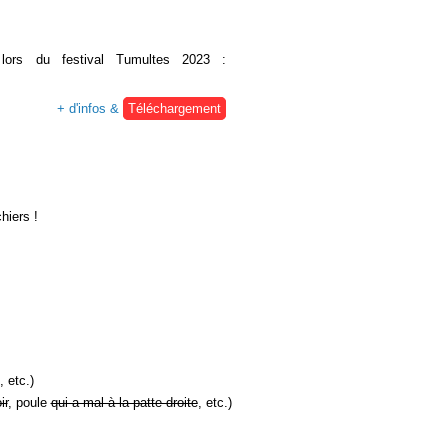
é lors du festival Tumultes 2023 :
+ d'infos &
Téléchargement
hiers !
, etc.)
ir
, poule
qui a mal à la patte droite
, etc.)