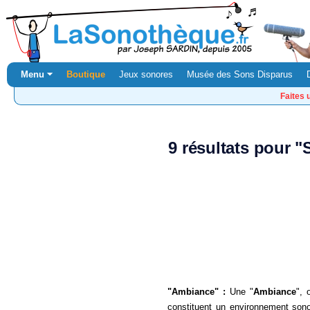
Menu ⏷
Boutique
Jeux sonores
Musée des Sons Disparus
Faites 
9 résultats pour 
"Ambiance" :
Une "
Ambiance
", 
constituent un environnement sono