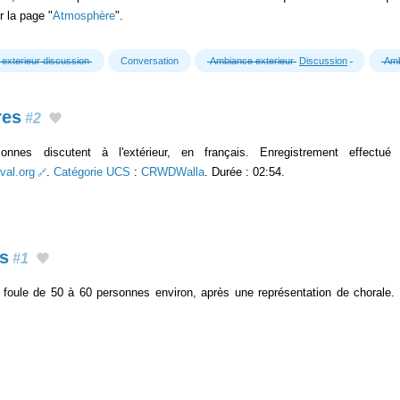
 la page "
Atmosphère
".
exterieur discussion
Conversation
Ambiance exterieur
Discussion
Amb
res
#2
nnes discutent à l'extérieur, en français. Enregistrement effectu
val.org
.
Catégorie UCS
:
CRWDWalla
. Durée : 02:54.
s
#1
e foule de 50 à 60 personnes environ, après une représentation de chorale.