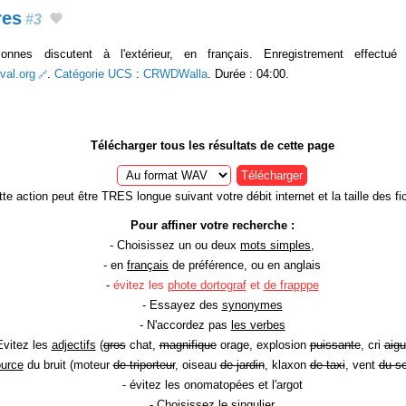
res
#3
nnes discutent à l'extérieur, en français. Enregistrement effectu
val.org
.
Catégorie UCS
:
CRWDWalla
. Durée : 04:00.
Télécharger tous les résultats de cette page
Télécharger
te action peut être TRES longue suivant votre débit internet et la taille des fic
Pour affiner votre recherche :
- Choisissez un ou deux
mots simples
,
- en
français
de préférence, ou en anglais
-
évitez les
phote dortograf
et
de frapppe
- Essayez des
synonymes
- N'accordez pas
les verbes
Evitez les
adjectifs
(
gros
chat,
magnifique
orage, explosion
puissante
, cri
aigu
ource
du bruit (moteur
de triporteur
, oiseau
de jardin
, klaxon
de taxi
, vent
du so
- évitez les onomatopées et l'argot
- Choisissez le
singulier