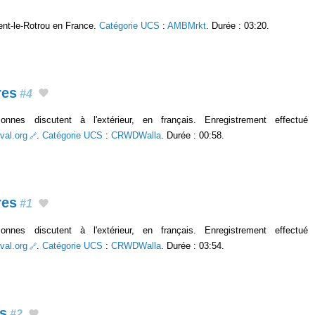
nt-le-Rotrou en France.
Catégorie UCS
:
AMBMrkt
. Durée : 03:20.
res
#4
nnes discutent à l'extérieur, en français. Enregistrement effectu
val.org
.
Catégorie UCS
:
CRWDWalla
. Durée : 00:58.
res
#1
nnes discutent à l'extérieur, en français. Enregistrement effectu
val.org
.
Catégorie UCS
:
CRWDWalla
. Durée : 03:54.
s
#2