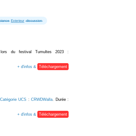
iance
Exterieur
discussion
é lors du festival Tumultes 2023 :
+ d'infos &
Téléchargement
Catégorie UCS
:
CRWDWalla
. Durée :
+ d'infos &
Téléchargement