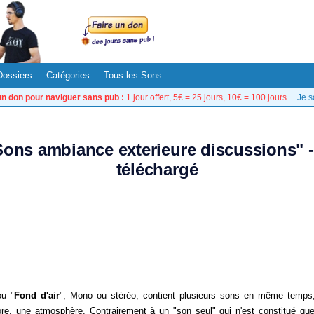
Dossiers
Catégories
Tous les Sons
un don pour naviguer sans pub :
1 jour offert, 5€ = 25 jours, 10€ = 100 jours…
Je s
"Sons ambiance exterieure discussions" 
téléchargé
ou "
Fond d'air
", Mono ou stéréo, contient plusieurs sons en même temps, 
re, une atmosphère. Contrairement à un "son seul" qui n'est constitué qu