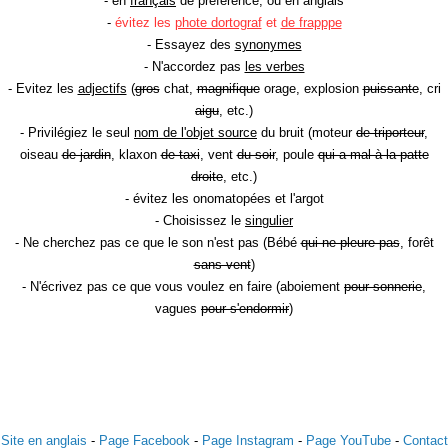
- en
français
de préférence, ou en anglais
-
évitez les
phote dortograf
et
de frapppe
- Essayez des
synonymes
- N'accordez pas
les verbes
- Evitez les
adjectifs
(
gros
chat,
magnifique
orage, explosion
puissante
, cri
aigu
, etc.)
- Privilégiez le seul
nom de l'objet source
du bruit (moteur
de triporteur
,
oiseau
de jardin
, klaxon
de taxi
, vent
du soir
, poule
qui a mal à la patte
droite
, etc.)
- évitez les onomatopées et l'argot
- Choisissez le
singulier
- Ne cherchez pas ce que le son n'est pas (Bébé
qui ne pleure pas
, forêt
sans vent
)
- N'écrivez pas ce que vous voulez en faire (aboiement
pour sonnerie
,
vagues
pour s'endormir
)
Site en anglais
-
Page Facebook
-
Page Instagram
-
Page YouTube
-
Contact