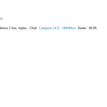
nce 2 fois, triples : Chut!.
Catégorie UCS
:
HMNMisc
. Durée : 00:05.