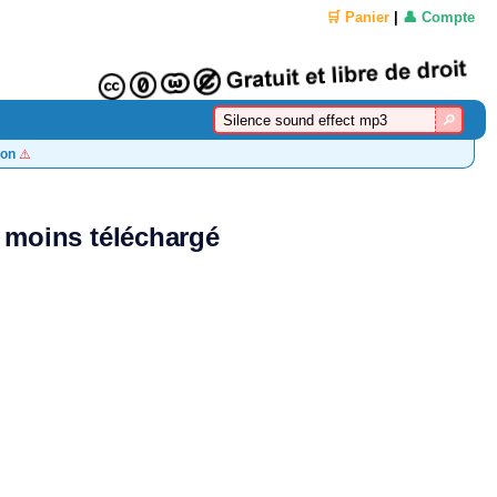
🛒 Panier
|
👤 Compte
on
⚠️
u moins téléchargé