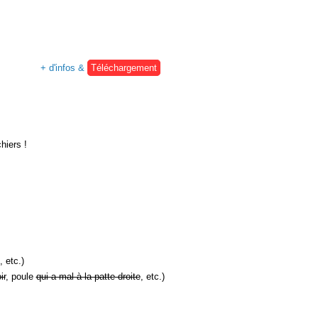
+ d'infos &
Téléchargement
hiers !
, etc.)
ir
, poule
qui a mal à la patte droite
, etc.)