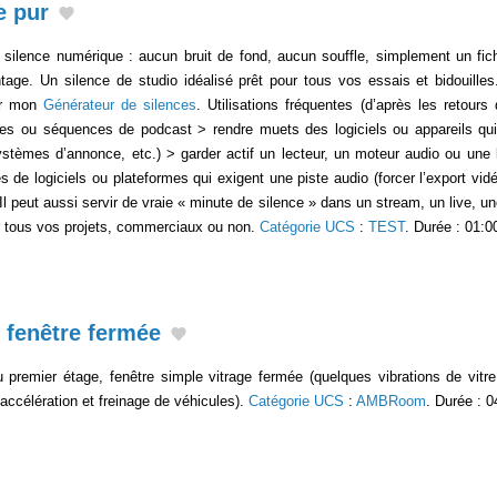
e pur
ilence numérique : aucun bruit de fond, aucun souffle, simplement un fich
age. Un silence de studio idéalisé prêt pour tous vos essais et bidouilles
ur mon
Générateur de silences
. Utilisations fréquentes (d’après les retours
les ou séquences de podcast > rendre muets des logiciels ou appareils qui 
systèmes d’annonce, etc.) > garder actif un lecteur, un moteur audio ou une
 de logiciels ou plateformes qui exigent une piste audio (forcer l’export vidéo
) Il peut aussi servir de vraie « minute de silence » dans un stream, un live, 
ur tous vos projets, commerciaux ou non.
Catégorie UCS
:
TEST
. Durée : 01:0
 fenêtre fermée
 premier étage, fenêtre simple vitrage fermée (quelques vibrations de vit
(accélération et freinage de véhicules).
Catégorie UCS
:
AMBRoom
. Durée : 0