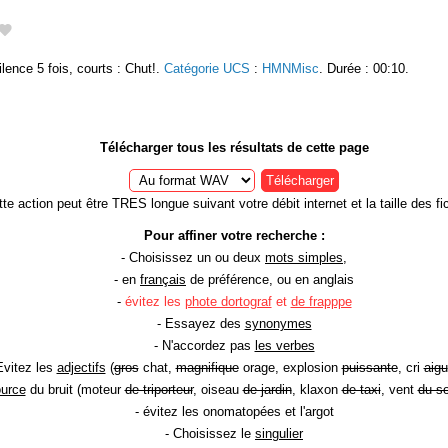
nce 5 fois, courts : Chut!.
Catégorie UCS
:
HMNMisc
. Durée : 00:10.
Télécharger tous les résultats de cette page
Télécharger
te action peut être TRES longue suivant votre débit internet et la taille des fic
Pour affiner votre recherche :
- Choisissez un ou deux
mots simples
,
- en
français
de préférence, ou en anglais
-
évitez les
phote dortograf
et
de frapppe
- Essayez des
synonymes
- N'accordez pas
les verbes
Evitez les
adjectifs
(
gros
chat,
magnifique
orage, explosion
puissante
, cri
aigu
ource
du bruit (moteur
de triporteur
, oiseau
de jardin
, klaxon
de taxi
, vent
du so
- évitez les onomatopées et l'argot
- Choisissez le
singulier