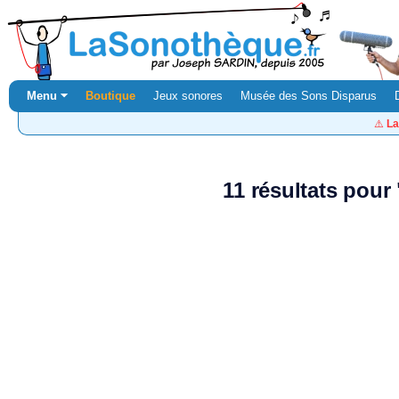
Menu ⏷
Boutique
Jeux sonores
Musée des Sons Disparus
⚠️
La
11 résultats pour