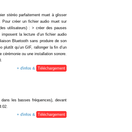
ier stéréo parfaitement muet à glisser
. Pour créer un fichier audio muet sur
 des utilisateurs) : > créer des pauses
imposent la lecture d’un fichier audio
 liaison Bluetooth sans produire de son
 plutôt qu’un GIF, rallonger la fin d’un
une cérémonie ou une installation sonore.
0.
+ d'infos &
Téléchargement
re dans les basses fréquences), devant
4:02.
+ d'infos &
Téléchargement