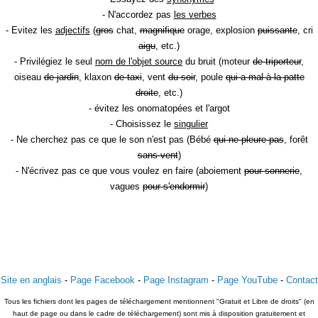
- N'accordez pas
les verbes
- Evitez les
adjectifs
(
gros
chat,
magnifique
orage, explosion
puissante
, cri
aigu
, etc.)
- Privilégiez le seul
nom de l'objet source
du bruit (moteur
de triporteur
,
oiseau
de jardin
, klaxon
de taxi
, vent
du soir
, poule
qui a mal à la patte
droite
, etc.)
- évitez les onomatopées et l'argot
- Choisissez le
singulier
- Ne cherchez pas ce que le son n'est pas (Bébé
qui ne pleure pas
, forêt
sans vent
)
- N'écrivez pas ce que vous voulez en faire (aboiement
pour sonnerie
,
vagues
pour s'endormir
)
Site en anglais
-
Page Facebook
-
Page Instagram
-
Page YouTube
-
Contact
Tous les fichiers dont les pages de téléchargement mentionnent "Gratuit et Libre de droits" (en
haut de page ou dans le cadre de téléchargement) sont mis à disposition gratuitement et