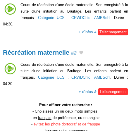
Cours de récréation d'une école maternelle. Son enregistré à la
suite d'une initiation au Bruitage. Les enfants parlent en
français.
Catégorie UCS
:
CRWDChld
,
AMBSchl
. Durée :
04:30.
+ d'infos &
Téléchargement
Récréation maternelle
#2
Cours de récréation d'une école maternelle. Son enregistré à la
suite d'une initiation au Bruitage. Les enfants parlent en
français.
Catégorie UCS
:
CRWDChld
,
AMBSchl
. Durée :
04:30.
+ d'infos &
Téléchargement
Pour affiner votre recherche :
- Choisissez un ou deux
mots simples
,
- en
français
de préférence, ou en anglais
-
évitez les
phote dortograf
et
de frapppe
- Essayez des
synonymes