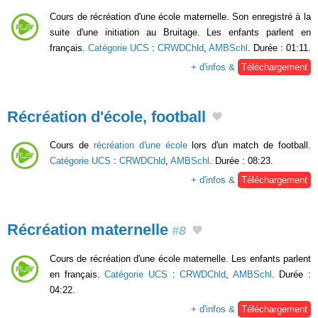
Cours de récréation d'une école maternelle. Son enregistré à la
suite d'une initiation au Bruitage. Les enfants parlent en
français.
Catégorie UCS
:
CRWDChld
,
AMBSchl
. Durée : 01:11.
+ d'infos &
Téléchargement
Récréation d'école, football
Cours de
récréation d'une école
lors d'un match de football.
Catégorie UCS
:
CRWDChld
,
AMBSchl
. Durée : 08:23.
+ d'infos &
Téléchargement
Récréation maternelle
#8
Cours de récréation d'une école maternelle. Les enfants parlent
en français.
Catégorie UCS
:
CRWDChld
,
AMBSchl
. Durée :
04:22.
+ d'infos &
Téléchargement