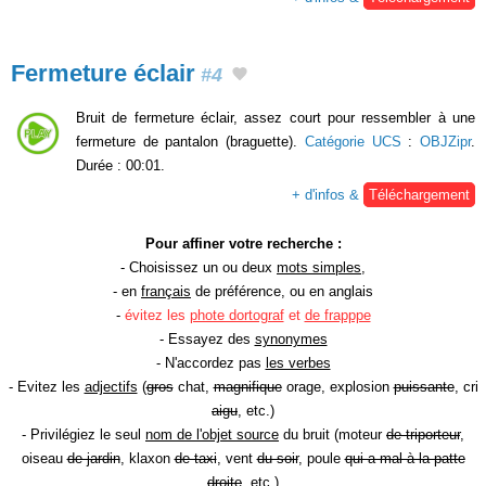
Fermeture éclair
#4
Bruit de fermeture éclair, assez court pour ressembler à une
fermeture de pantalon (braguette).
Catégorie UCS
:
OBJZipr
.
Durée : 00:01.
+ d'infos &
Téléchargement
Pour affiner votre recherche :
- Choisissez un ou deux
mots simples
,
- en
français
de préférence, ou en anglais
-
évitez les
phote dortograf
et
de frapppe
- Essayez des
synonymes
- N'accordez pas
les verbes
- Evitez les
adjectifs
(
gros
chat,
magnifique
orage, explosion
puissante
, cri
aigu
, etc.)
- Privilégiez le seul
nom de l'objet source
du bruit (moteur
de triporteur
,
oiseau
de jardin
, klaxon
de taxi
, vent
du soir
, poule
qui a mal à la patte
droite
, etc.)