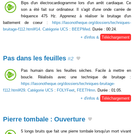
Bips d'un électrocardiogramme lors d'un arrêt cardiaque. Ce
son a été fait sur ordinateur. Il s'agit d'une onde carrée de
fréquence 475 Hz. Apprenez à réaliser le bruitage d'un
battement de coeur :
https://lasonotheque.org/dossiers/techniques-
bruitage-f112.html#14
.
Catégorie UCS
:
BEEPMed
. Durée : 00:24.
+ d'infos &
Téléchargement
Pas dans les feuilles
#2
Pas humain dans les feuilles sèches. Facile à mettre en
boucle. Réalisés avec une technique de bruitage :
https://lasonotheque.org/dossiers/techniques-bruitage-
f112.html#29
.
Catégorie UCS
:
FOLYFeet
,
FEETHmn
. Durée : 01:05.
+ d'infos &
Téléchargement
Pierre tombale : Ouverture
5 longs bruits que fait une pierre tombale lorsqu'un mort vivant