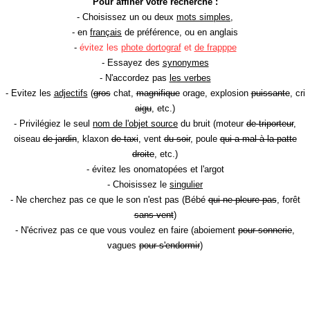
Pour affiner votre recherche :
- Choisissez un ou deux
mots simples
,
- en
français
de préférence, ou en anglais
-
évitez les
phote dortograf
et
de frapppe
- Essayez des
synonymes
- N'accordez pas
les verbes
- Evitez les
adjectifs
(
gros
chat,
magnifique
orage, explosion
puissante
, cri
aigu
, etc.)
- Privilégiez le seul
nom de l'objet source
du bruit (moteur
de triporteur
,
oiseau
de jardin
, klaxon
de taxi
, vent
du soir
, poule
qui a mal à la patte
droite
, etc.)
- évitez les onomatopées et l'argot
- Choisissez le
singulier
- Ne cherchez pas ce que le son n'est pas (Bébé
qui ne pleure pas
, forêt
sans vent
)
- N'écrivez pas ce que vous voulez en faire (aboiement
pour sonnerie
,
vagues
pour s'endormir
)