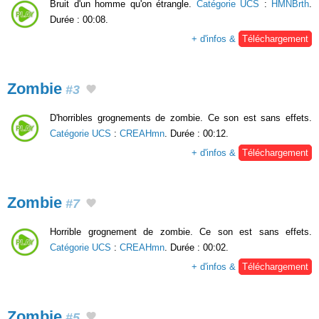
Bruit d'un homme qu'on étrangle.
Catégorie UCS
:
HMNBrth
.
Durée : 00:08.
+ d'infos &
Téléchargement
Zombie
#3
D'horribles grognements de zombie. Ce son est sans effets.
Catégorie UCS
:
CREAHmn
. Durée : 00:12.
+ d'infos &
Téléchargement
Zombie
#7
Horrible grognement de zombie. Ce son est sans effets.
Catégorie UCS
:
CREAHmn
. Durée : 00:02.
+ d'infos &
Téléchargement
Zombie
#5