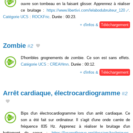
ouvre son tombeau en la faisant glisser. Apprennez à réaliser
ce bruitage :
https://www.libertivi.com/lelabodubruiteur_120
.
Catégorie UCS
:
ROCKFric
. Durée : 00:23.
+ d'infos &
Téléchargement
Zombie
#2
D'horribles grognements de zombie. Ce son est sans effets.
Catégorie UCS
:
CREAHmn
. Durée : 00:12.
+ d'infos &
Téléchargement
Arrêt cardiaque, électrocardiogramme
#2
Bips d'un électrocardiogramme lors d'un arrêt cardiaque. Ce
son a été fait sur ordinateur. Il s'agit d'une onde carrée de
fréquence 835 Hz. Apprenez à réaliser le bruitage d'un
battement de coeur :
https://lasonotheque.org/dossiers/techniques-